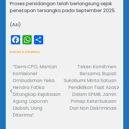
Proses persidangan telah berlangsung sejak
penetapan tersangka pada September 2025.
(Azi)
Facebook
WhatsApp
Share
HUKUM & KRIMINAL
“Demi CPO, Mantan
Teken Komitmen
Navigasi
Komisioner
Bersama, Bupati
pos
Ombudsman Yeka
Sukabumi Minta Satuan
Hendra Fatika
Pendidikan Taat Azas
Ditangkap Kejaksaan
Dalam SPMB, Jamin
Agung: Laporan
Prinsip Keterbukaan
Diubah, Uang
Dan Non Diskriminasi
Diterima”