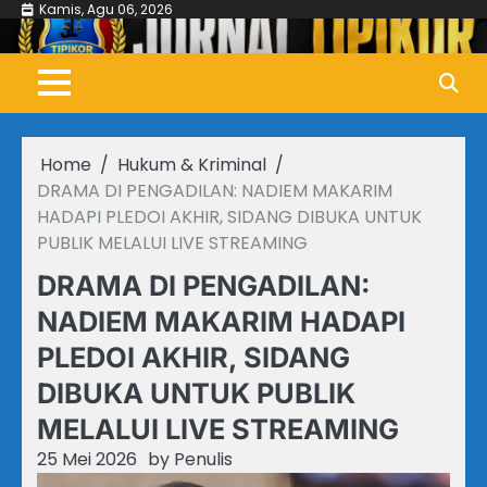
Skip
Kamis, Agu 06, 2026
to
content
Home
Hukum & Kriminal
DRAMA DI PENGADILAN: NADIEM MAKARIM
HADAPI PLEDOI AKHIR, SIDANG DIBUKA UNTUK
PUBLIK MELALUI LIVE STREAMING
DRAMA DI PENGADILAN:
NADIEM MAKARIM HADAPI
PLEDOI AKHIR, SIDANG
DIBUKA UNTUK PUBLIK
MELALUI LIVE STREAMING
25 Mei 2026
by
Penulis