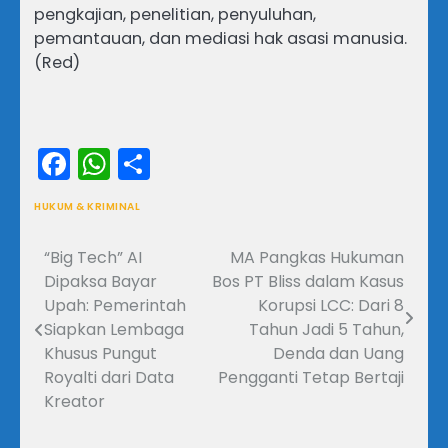
pengkajian, penelitian, penyuluhan,
pemantauan, dan mediasi hak asasi manusia.
(Red)
Facebook
WhatsApp
Share
HUKUM & KRIMINAL
“Big Tech” AI
MA Pangkas Hukuman
Navigasi
Dipaksa Bayar
Bos PT Bliss dalam Kasus
pos
Upah: Pemerintah
Korupsi LCC: Dari 8
Siapkan Lembaga
Tahun Jadi 5 Tahun,
Khusus Pungut
Denda dan Uang
Royalti dari Data
Pengganti Tetap Bertaji
Kreator