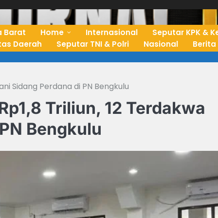
 Barat
Home
Internasional
Seputar KPK & K
ntas Daerah
Seputar TNI & Polri
Nasional
Berita
lani Sidang Perdana di PN Bengkulu
p1,8 Triliun, 12 Terdakwa
i PN Bengkulu