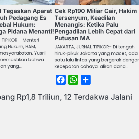
l Tegaskan Aparat
Cek Rp190 Miliar Cair, Hakim
uduh Pedagang Es
Tersenyum, Keadilan
ebal Hukum:
Menangis: Ketika Palu
gga Pidana Menanti!
Pengadilan Lebih Cepat dari
Putusan MA
TIPIKOR – Menteri
ang Hukum, HAM,
JAKARTA, JURNAL TIPIKOR– Di tengah
masyarakatan, Yusril
hiruk-pikuk Jakarta yang macet, ada
 memastikan bahwa
satu lalu lintas yang bergerak denga
sian yang…
kecepatan cahaya: aliran dana…
book
atsApp
Share
Facebook
WhatsApp
Share
ng Rp1,8 Triliun, 12 Terdakwa Jalani