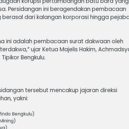
 dugaan korupsi pertambangan batu bara yang
elasa. Persidangan ini beragendakan pembacaan
berasal dari kalangan korporasi hingga pejab
a ini adalah pembacaan surat dakwaan oleh
terdakwa,” ujar Ketua Majelis Hakim, Achmadsy
Tipikor Bengkulu.
idangan tersebut mencakup jajaran direksi
an, yakni:
indo Bengkulu)
Mining)
aya)