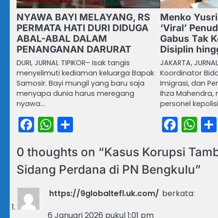
NYAWA BAYI MELAYANG, RS
Menko Yusri
PERMATA HATI DURI DIDUGA
‘Viral’ Pen
ABAL-ABAL DALAM
Gabus Tak K
PENANGANAN DARURAT
Disiplin hin
DURI, JURNAL TIPIKOR– Isak tangis
JAKARTA, JURNAL 
menyelimuti kediaman keluarga Bapak
Koordinator Bid
Samosir. Bayi mungil yang baru saja
Imigrasi, dan Pe
menyapa dunia harus meregang
Ihza Mahendra,
nyawa…
personel kepoli
Facebook
WhatsApp
Share
Face
Wh
0 thoughts on “
Kasus Korupsi Tamba
Sidang Perdana di PN Bengkulu
”
https://9globaltefl.uk.com/
berkata:
6 Januari 2026 pukul 1:01 pm