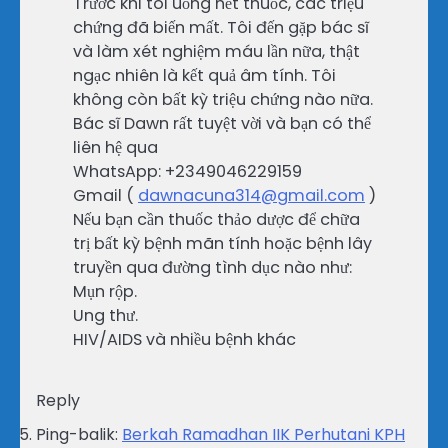
Trước khi tôi uống hết thuốc, các triệu
chứng đã biến mất. Tôi đến gặp bác sĩ
và làm xét nghiệm máu lần nữa, thật
ngạc nhiên là kết quả âm tính. Tôi
không còn bất kỳ triệu chứng nào nữa.
Bác sĩ Dawn rất tuyệt vời và bạn có thể
liên hệ qua
WhatsApp: +2349046229159
Gmail (
dawnacuna314@gmail.com
)
Nếu bạn cần thuốc thảo dược để chữa
trị bất kỳ bệnh mãn tính hoặc bệnh lây
truyền qua đường tình dục nào như:
Mụn rộp.
Ung thư.
HIV/AIDS và nhiều bệnh khác
Reply
Ping-balik:
Berkah Ramadhan IIK Perhutani KPH