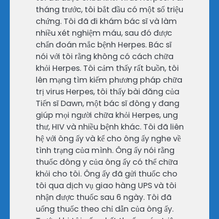
tháng trước, tôi bắt đầu có một số triệu
chứng. Tôi đã đi khám bác sĩ và làm
nhiều xét nghiệm máu, sau đó được
chẩn đoán mắc bệnh Herpes. Bác sĩ
nói với tôi rằng không có cách chữa
khỏi Herpes. Tôi cảm thấy rất buồn, tôi
lên mạng tìm kiếm phương pháp chữa
trị virus Herpes, tôi thấy bài đăng của
Tiến sĩ Dawn, một bác sĩ đông y đang
giúp mọi người chữa khỏi Herpes, ung
thư, HIV và nhiều bệnh khác. Tôi đã liên
hệ với ông ấy và kể cho ông ấy nghe về
tình trạng của mình. Ông ấy nói rằng
thuốc đông y của ông ấy có thể chữa
khỏi cho tôi. Ông ấy đã gửi thuốc cho
tôi qua dịch vụ giao hàng UPS và tôi
nhận được thuốc sau 6 ngày. Tôi đã
uống thuốc theo chỉ dẫn của ông ấy.