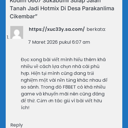
Kodim 0607 Sukabumi Sulap Jalan
Tanah Jadi Hotmix Di Desa Parakanlima
Cikembar
”
https://xuc33y.sa.com/
berkata:
7 Maret 2026 pukul 6:07 am
Đọc xong bài viết mình hiểu thêm khá
nhiều về cách lựa chọn nhà cái phù
hợp. Hiện tại mình cũng đang trải
nghiệm một vài nền tảng khác nhau để
so sánh. Trong đó F8BET có khá nhiều
game và khuyến mãi nên cũng đáng
để thử. Cảm ơn tác giả vì bài viết hữu
ích!
Reply