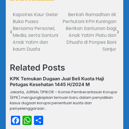
Kapolres Kaur Gelar
Berkah Ramadhan IIK
Navigasi
Buka Puasa
Perhutani KPH Kuningan
pos
Bersama Personel,
Berikan Santunan bagi
Media, serta Santuni
Anak Yatim Piatu dan
Anak Yatim dan
Dhuafa di Ponpes Bani
kaum Duafa
Sanjur
Related Posts
KPK Temukan Dugaan Jual Beli Kuota Haji
Petugas Kesehatan 1445 H/2024 M
Jakarta, JURNAL TIPIKOR – Komisi Pemberantasan Korupsi
(KPK) mengungkapkan temuan baru dalam penyidikan
kasus dugaan korupsi penentuan kuota dan
penyelenggaraan…
Facebook
WhatsApp
Share