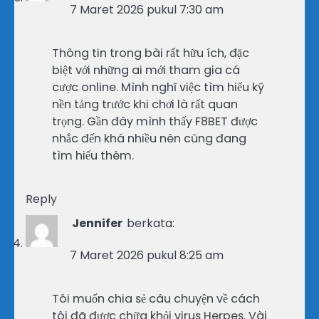
7 Maret 2026 pukul 7:30 am
Thông tin trong bài rất hữu ích, đặc
biệt với những ai mới tham gia cá
cược online. Mình nghĩ việc tìm hiểu kỹ
nền tảng trước khi chơi là rất quan
trọng. Gần đây mình thấy F8BET được
nhắc đến khá nhiều nên cũng đang
tìm hiểu thêm.
Reply
Jennifer
berkata:
7 Maret 2026 pukul 8:25 am
Tôi muốn chia sẻ câu chuyện về cách
tôi đã được chữa khỏi virus Herpes. Vài