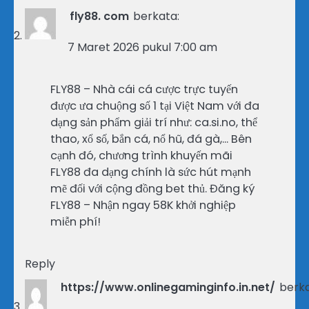
fly88. com
berkata:
7 Maret 2026 pukul 7:00 am
FLY88 – Nhà cái cá cược trực tuyến
được ưa chuộng số 1 tại Việt Nam với đa
dạng sản phẩm giải trí như: ca.si.no, thể
thao, xổ số, bắn cá, nổ hũ, đá gà,… Bên
cạnh đó, chương trình khuyến mãi
FLY88 đa dạng chính là sức hút mạnh
mẽ đối với cộng đồng bet thủ. Đăng ký
FLY88 – Nhận ngay 58K khởi nghiệp
miễn phí!
Reply
https://www.onlinegaminginfo.in.net/
berka