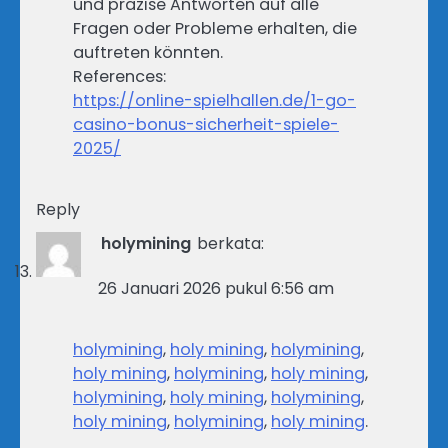
und präzise Antworten auf alle
Fragen oder Probleme erhalten, die
auftreten könnten.
References:
https://online-spielhallen.de/1-go-
casino-bonus-sicherheit-spiele-
2025/
Reply
holymining
berkata:
26 Januari 2026 pukul 6:56 am
holymining
,
holy mining
,
holymining
,
holy mining
,
holymining
,
holy mining
,
holymining
,
holy mining
,
holymining
,
holy mining
,
holymining
,
holy mining
.