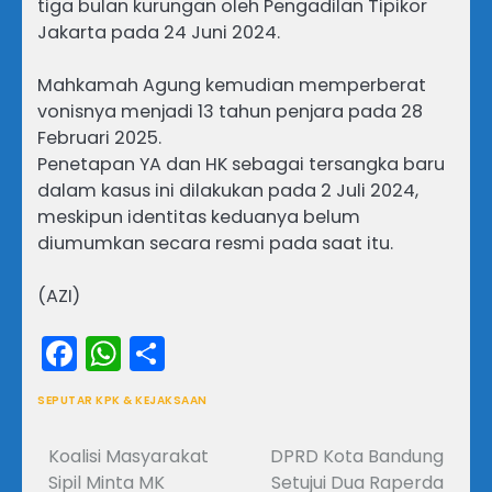
tiga bulan kurungan oleh Pengadilan Tipikor
Jakarta pada 24 Juni 2024.
Mahkamah Agung kemudian memperberat
vonisnya menjadi 13 tahun penjara pada 28
Februari 2025.
Penetapan YA dan HK sebagai tersangka baru
dalam kasus ini dilakukan pada 2 Juli 2024,
meskipun identitas keduanya belum
diumumkan secara resmi pada saat itu.
(AZI)
Facebook
WhatsApp
Share
SEPUTAR KPK & KEJAKSAAN
Koalisi Masyarakat
DPRD Kota Bandung
Navigasi
Sipil Minta MK
Setujui Dua Raperda