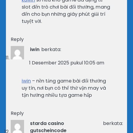
slot đến trò chơi bài đổi thưởng, mang
đến cho bạn những giây phút giải trí
tuyệt vời.
Reply
iwin
berkata:
1 Desember 2025 pukul 10:05 am
iwin
– nền tảng game bài đổi thưởng
uy tín, nơi bạn có thể thử vận may và
tận hưởng nhiều tựa game hấp
Reply
starda casino
berkata:
gutscheincode