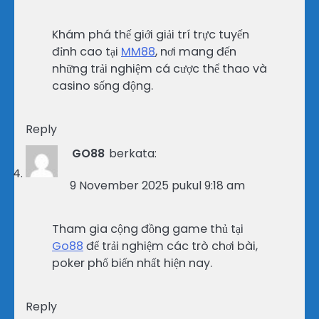
Khám phá thế giới giải trí trực tuyến
đỉnh cao tại
MM88
, nơi mang đến
những trải nghiệm cá cược thể thao và
casino sống động.
Reply
GO88
berkata:
9 November 2025 pukul 9:18 am
Tham gia cộng đồng game thủ tại
Go88
để trải nghiệm các trò chơi bài,
poker phổ biến nhất hiện nay.
Reply