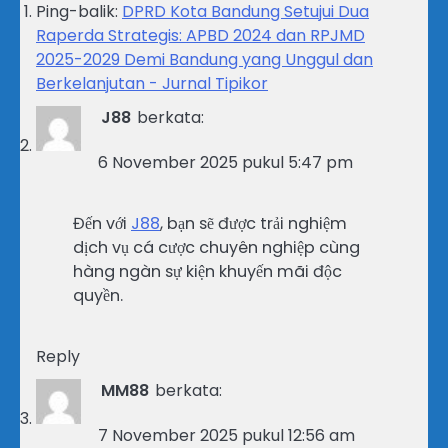
Ping-balik:
DPRD Kota Bandung Setujui Dua
Raperda Strategis: APBD 2024 dan RPJMD
2025-2029 Demi Bandung yang Unggul dan
Berkelanjutan - Jurnal Tipikor
J88
berkata:
6 November 2025 pukul 5:47 pm
Đến với
J88
, bạn sẽ được trải nghiệm
dịch vụ cá cược chuyên nghiệp cùng
hàng ngàn sự kiện khuyến mãi độc
quyền.
Reply
MM88
berkata:
7 November 2025 pukul 12:56 am