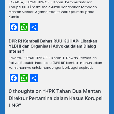
JAKARTA, JURNAL TIPIKOR – Komisi Pemberantasan
Korupsi (KPK) resmi melakukan penahanan terhadap
Mantan Menteri Agama, Yaqut Cholil Qoumas, pada
Kamis…
Facebook
WhatsApp
Share
DPR RI Kembali Bahas RUU KUHAP: Libatkan
YLBHI dan Organisasi Advokat dalam Dialog
Intensif
Jakarta, JURNAL TIPIKOR – Komisi III Dewan Perwakilan
Rakyat Republik Indonesia (DPR RI) kembali menunjukkan
komitmennya untuk mendengar berbagai aspirasi…
Facebook
WhatsApp
Share
0 thoughts on “
KPK Tahan Dua Mantan
Direktur Pertamina dalam Kasus Korupsi
LNG
”