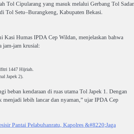
arah Tol Cipularang yang masuk melalui Gerbang Tol Sada
r di Tol Setu–Burangkeng, Kabupaten Bekasi.
ui Kasi Humas IPDA Cep Wildan, menjelaskan bahwa
a jam-jam krusial:
itri 1447 Hijriah.
nal Japek 2).
ngi beban kendaraan di ruas utama Tol Japek 1. Dengan
ik menjadi lebih lancar dan nyaman,” ujar IPDA Cep
isir Pantai Pelabuhanratu, Kapolres &#8220;Jaga