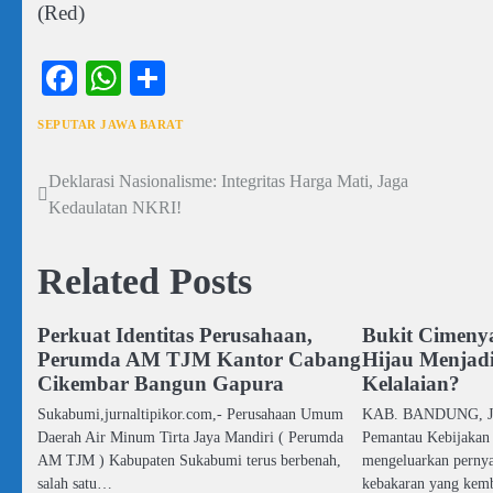
(Red)
Facebook
WhatsApp
Share
SEPUTAR JAWA BARAT
Deklarasi Nasionalisme: Integritas Harga Mati, Jaga
Navigasi
Kedaulatan NKRI!
pos
Related Posts
Perkuat Identitas Perusahaan,
Bukit Cimeny
Perumda AM TJM Kantor Cabang
Hijau Menjadi
Cikembar Bangun Gapura
Kelalaian?
Sukabumi,jurnaltipikor.com,- Perusahaan Umum
KAB. BANDUNG, J
Daerah Air Minum Tirta Jaya Mandiri ( Perumda
Pemantau Kebijakan 
AM TJM ) Kabupaten Sukabumi terus berbenah,
mengeluarkan pernyat
salah satu…
kebakaran yang kem