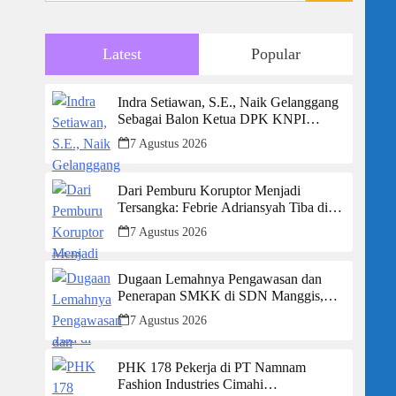
Latest
Popular
Indra Setiawan, S.E., Naik Gelanggang
Sebagai Balon Ketua DPK KNPI
Kecamatan Ciambar
7 Agustus 2026
Dari Pemburu Koruptor Menjadi
Tersangka: Febrie Adriansyah Tiba di
Kejagung Berborgol, Bawa Map Biru
7 Agustus 2026
dan Senyum Penuh Teka-teki
Dugaan Lemahnya Pengawasan dan
Penerapan SMKK di SDN Manggis,
Ketua Komisi IV “Kami Tidak Akan
7 Agustus 2026
Segan Menindak”
PHK 178 Pekerja di PT Namnam
Fashion Industries Cimahi