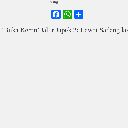
yang…
ook
atsApp
Share
Facebook
WhatsApp
Share
i ‘Buka Keran’ Jalur Japek 2: Lewat Sadang ke