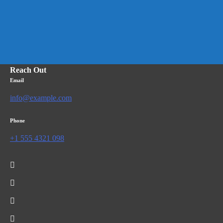
Reach Out
Email
info@example.com
Phone
+1 555 4321 098