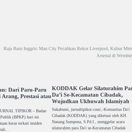
Raja Baru Inggris: Man City Pecahkan Rekor Liverpool, Kubur Mim
Arsenal di Wemble
KODDAK Gelar Silaturahim Pa
an: Dari Paru-Paru
Da’i Se-Kecamatan Cibadak,
 Arang, Prestasi atau
Wujudkan Ukhuwah Islamiyah
Sukabumi, jurnaltipikor.com/,-Komunitas Da'i
URNAL TIPIKOR – Badan
Cibadak (KODDAK) yang diketuai oleh KH.
Publik (BPKP) hari ini
Nanang Sumpena, S.Pd.I., menggelar acara
aan keras terkait insiden
silaturahim para Da'i se-Kecamatan Cibadak
bali…