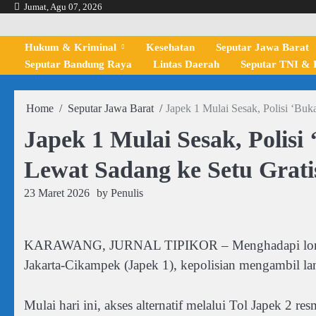
Skip
Jumat, Agu 07, 2026
to
content
Hukum & Kriminal
Kesehatan
Seputar Jawa Barat
Seputar Bandung Raya
Lintas Daerah
Seputar TNI & P
Home
Seputar Jawa Barat
Japek 1 Mulai Sesak, Polisi ‘Buk
Japek 1 Mulai Sesak, Polisi
Lewat Sadang ke Setu Grati
23 Maret 2026
by
Penulis
KARAWANG, JURNAL TIPIKOR – Menghadapi lonjaka
Jakarta-Cikampek (Japek 1), kepolisian mengambil la
Mulai hari ini, akses alternatif melalui Tol Japek 2 r