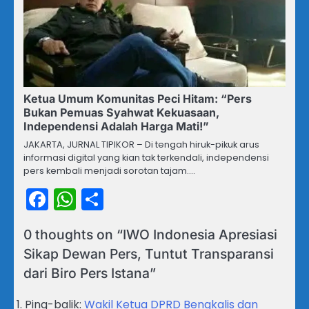
Ketua Umum Komunitas Peci Hitam: “Pers
Bukan Pemuas Syahwat Kekuasaan,
Independensi Adalah Harga Mati!”
JAKARTA, JURNAL TIPIKOR – Di tengah hiruk-pikuk arus
informasi digital yang kian tak terkendali, independensi
pers kembali menjadi sorotan tajam.…
Facebook
WhatsApp
Share
0 thoughts on “
IWO Indonesia Apresiasi
Sikap Dewan Pers, Tuntut Transparansi
dari Biro Pers Istana
”
Ping-balik:
Wakil Ketua DPRD Bengkalis dan