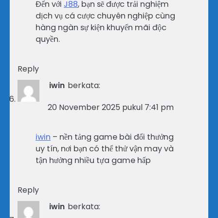
Đến với
J88
, bạn sẽ được trải nghiệm
dịch vụ cá cược chuyên nghiệp cùng
hàng ngàn sự kiện khuyến mãi độc
quyền.
Reply
iwin
berkata:
20 November 2025 pukul 7:41 pm
iwin
– nền tảng game bài đổi thưởng
uy tín, nơi bạn có thể thử vận may và
tận hưởng nhiều tựa game hấp
Reply
iwin
berkata: