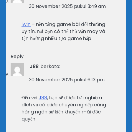
30 November 2025 pukul 3:49 am
iwin
– nền tảng game bài đổi thưởng
uy tín, nơi bạn có thể thử vận may và
tận hưởng nhiều tựa game hấp
Reply
J88
berkata:
30 November 2025 pukul 6:13 pm
Đến với
J88
, bạn sẽ được trải nghiệm
dịch vụ cá cược chuyên nghiệp cùng
hàng ngàn sự kiện khuyến mãi độc
quyền.