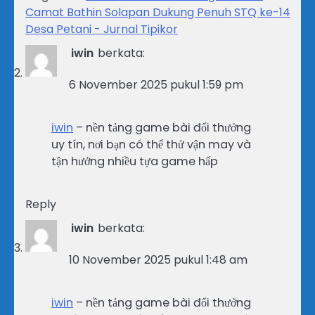
Camat Bathin Solapan Dukung Penuh STQ ke-14
Desa Petani - Jurnal Tipikor
iwin
berkata:
6 November 2025 pukul 1:59 pm
iwin
– nền tảng game bài đổi thưởng
uy tín, nơi bạn có thể thử vận may và
tận hưởng nhiều tựa game hấp
Reply
iwin
berkata:
10 November 2025 pukul 1:48 am
iwin
– nền tảng game bài đổi thưởng