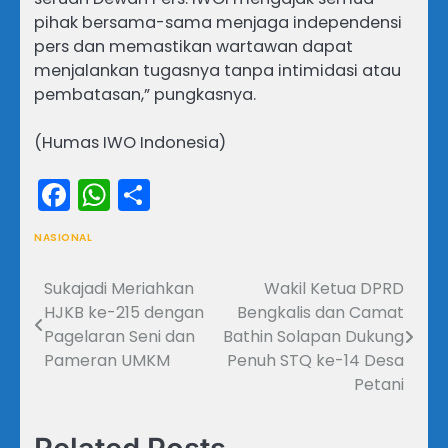
pihak bersama-sama menjaga independensi
pers dan memastikan wartawan dapat
menjalankan tugasnya tanpa intimidasi atau
pembatasan,” pungkasnya.
(Humas IWO Indonesia)
Facebook
WhatsApp
Share
NASIONAL
Sukajadi Meriahkan
Wakil Ketua DPRD
Navigasi
HJKB ke-215 dengan
Bengkalis dan Camat
pos
Pagelaran Seni dan
Bathin Solapan Dukung
Pameran UMKM
Penuh STQ ke-14 Desa
Petani