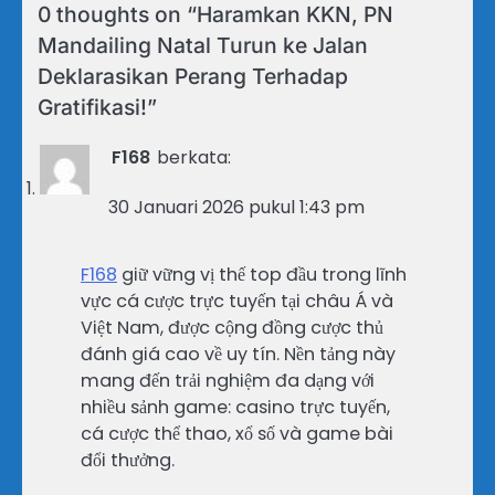
0 thoughts on “
Haramkan KKN, PN
Mandailing Natal Turun ke Jalan
Deklarasikan Perang Terhadap
Gratifikasi!
”
F168
berkata:
30 Januari 2026 pukul 1:43 pm
F168
giữ vững vị thế top đầu trong lĩnh
vực cá cược trực tuyến tại châu Á và
Việt Nam, được cộng đồng cược thủ
đánh giá cao về uy tín. Nền tảng này
mang đến trải nghiệm đa dạng với
nhiều sảnh game: casino trực tuyến,
cá cược thể thao, xổ số và game bài
đổi thưởng.