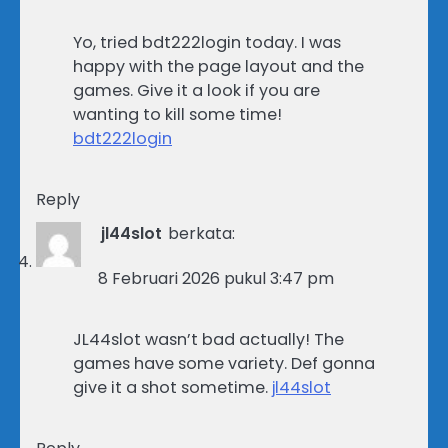
Yo, tried bdt222login today. I was
happy with the page layout and the
games. Give it a look if you are
wanting to kill some time!
bdt222login
Reply
jl44slot
berkata:
8 Februari 2026 pukul 3:47 pm
JL44slot wasn’t bad actually! The
games have some variety. Def gonna
give it a shot sometime.
jl44slot