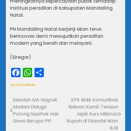
meningkatnya kepercayaan publik terhadap
institusi peradilan di Kabupaten Mandailing
Natal.
PN Mandailing Natal berjanji akan terus
berinovasi demi mewujudkan peradilan
modern yang bersih dan melayani.
(Siregar)
Facebook
WhatsApp
Share
LINTAS DAERAH
Sekolah MA Nagrak
KPK Bidik Komunikasi
Navigasi
Madani Diduga
Ridwan Kamil: Telusuri
pos
Potong Sepihak Hak
Jejak Kurs Miliaran
Siswa Berupa PIP
Rupiah di Skandal Iklan
BJB