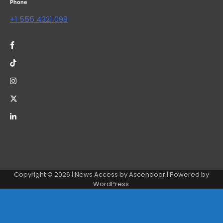
Phone
+1 555 4321 098
Copyright © 2026
| News Access by
Ascendoor
| Powered by
WordPress
.