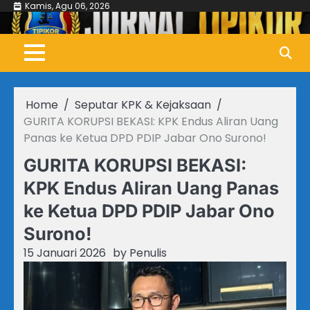
Skip
Kamis, Agu 06, 2026
to
content
Home
Seputar KPK & Kejaksaan
GURITA KORUPSI BEKASI: KPK Endus Aliran Uang
Panas ke Ketua DPD PDIP Jabar Ono Surono!
GURITA KORUPSI BEKASI:
KPK Endus Aliran Uang Panas
ke Ketua DPD PDIP Jabar Ono
Surono!
15 Januari 2026
by
Penulis