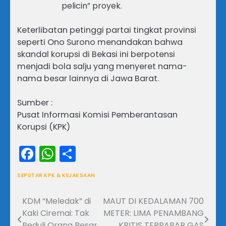
pelicin” proyek.
Keterlibatan petinggi partai tingkat provinsi
seperti Ono Surono menandakan bahwa
skandal korupsi di Bekasi ini berpotensi
menjadi bola salju yang menyeret nama-
nama besar lainnya di Jawa Barat.
Sumber :
Pusat Informasi Komisi Pemberantasan
Korupsi (KPK)
Facebook
WhatsApp
Share
SEPUTAR KPK & KEJAKSAAN
KDM “Meledak” di
MAUT DI KEDALAMAN 700
Navigasi
Kaki Ciremai: Tak
METER: LIMA PENAMBANG
pos
Peduli Orang Besar,
KRITIS TERPAPAR GAS