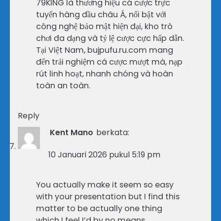
79KING là thương hiệu cá cược trực
tuyến hàng đầu châu Á, nổi bật với
công nghệ bảo mật hiện đại, kho trò
chơi đa dạng và tỷ lệ cược cực hấp dẫn.
Tại Việt Nam, bujpufu.ru.com mang
đến trải nghiệm cá cược mượt mà, nạp
rút linh hoạt, nhanh chóng và hoàn
toàn an toàn.
Reply
Kent Mano
berkata:
10 Januari 2026 pukul 5:19 pm
You actually make it seem so easy
with your presentation but I find this
matter to be actually one thing
which I feel I’d by no means