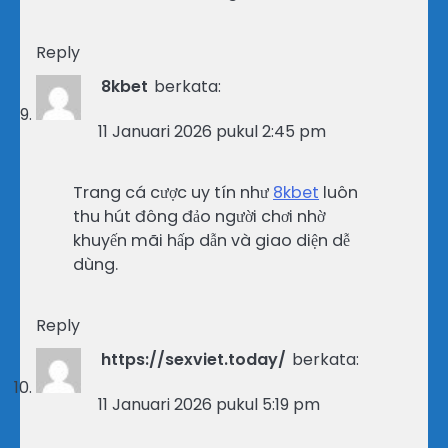
Reply
8kbet
berkata:
11 Januari 2026 pukul 2:45 pm
Trang cá cược uy tín như
8kbet
luôn
thu hút đông đảo người chơi nhờ
khuyến mãi hấp dẫn và giao diện dễ
dùng.
Reply
https://sexviet.today/
berkata:
11 Januari 2026 pukul 5:19 pm