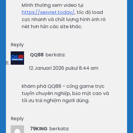
Mình thường xem video tại
https://sexviet.today/
, tốc độ load
cực nhanh và chất lượng hình ảnh rõ
nét hơn hẳn các site khác.
Reply
QQ88
berkata:
12 Januari 2026 pukul 8:44 am
Khám phá QQ88 – cổng game trực
tuyến chuyên nghiệp, bảo mật cao và
tối ưu trải nghiệm người dùng.
Reply
79KING
berkata: