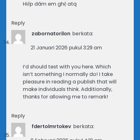
Hiếp dâm em ghệ atq
Reply
zabornatorilon
berkata:
21 Januari 2026 pukul 3:29 am
I’d should test with you here. Which
isn’t something I normally do! I take
pleasure in reading a publish that will
make individuals think. Additionally,
thanks for allowing me to remark!
Reply
fdertolmrtokev
berkata: