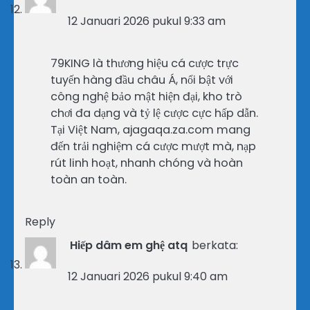
12 Januari 2026 pukul 9:33 am
79KING là thương hiệu cá cược trực
tuyến hàng đầu châu Á, nổi bật với
công nghệ bảo mật hiện đại, kho trò
chơi đa dạng và tỷ lệ cược cực hấp dẫn.
Tại Việt Nam, ajagaqa.za.com mang
đến trải nghiệm cá cược mượt mà, nạp
rút linh hoạt, nhanh chóng và hoàn
toàn an toàn.
Reply
Hiếp dâm em ghệ atq
berkata:
12 Januari 2026 pukul 9:40 am