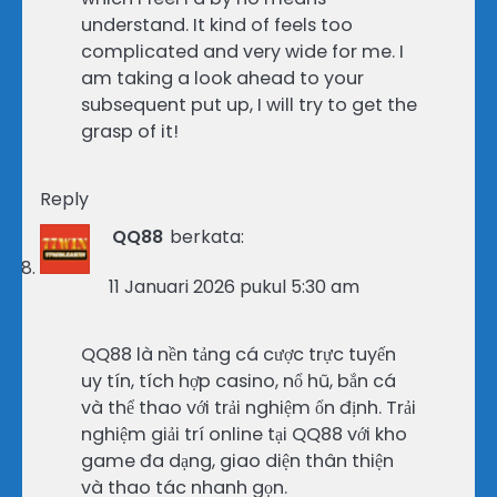
understand. It kind of feels too
complicated and very wide for me. I
am taking a look ahead to your
subsequent put up, I will try to get the
grasp of it!
Reply
QQ88
berkata:
11 Januari 2026 pukul 5:30 am
QQ88 là nền tảng cá cược trực tuyến
uy tín, tích hợp casino, nổ hũ, bắn cá
và thể thao với trải nghiệm ổn định. Trải
nghiệm giải trí online tại QQ88 với kho
game đa dạng, giao diện thân thiện
và thao tác nhanh gọn.