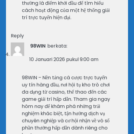
thường là điểm khởi đầu để tìm hiểu
cách hoạt động của một hệ thống giải
trí trực tuyến hiện đại.
Reply
98WIN
berkata:
10 Januari 2026 pukul 9:00 am
98WIN – Nền tảng cá cược trực tuyến
uy tín hàng đầu, nơi hội tụ kho trò chơi
đa dạng từ casino, thể thao đến các
game giải trí hấp dẫn. Tham gia ngay
hôm nay để khám phá những trải
nghiệm khác biệt, tận hưởng dịch vụ
chuyên nghiệp và cơ hội nhận về vô số
phần thưởng hấp dẫn dành riêng cho