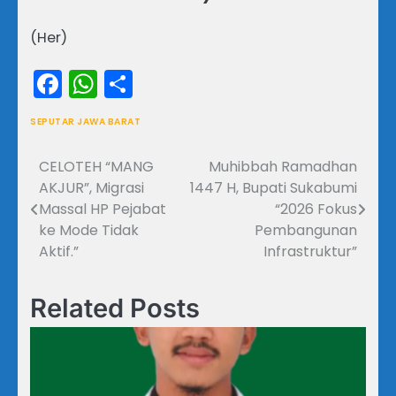
(Her)
Facebook
WhatsApp
Share
SEPUTAR JAWA BARAT
CELOTEH “MANG
Muhibbah Ramadhan
Navigasi
AKJUR”, Migrasi
1447 H, Bupati Sukabumi
pos
Massal HP Pejabat
“2026 Fokus
ke Mode Tidak
Pembangunan
Aktif.”
Infrastruktur”
Related Posts