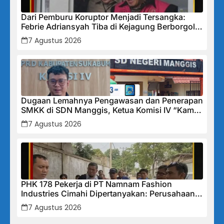
Dari Pemburu Koruptor Menjadi Tersangka:
Febrie Adriansyah Tiba di Kejagung Berborgol,
Bawa Map Biru dan Senyum Penuh Teka-teki
7 Agustus 2026
Dugaan Lemahnya Pengawasan dan Penerapan
SMKK di SDN Manggis, Ketua Komisi IV “Kami
Tidak Akan Segan Menindak”
7 Agustus 2026
PHK 178 Pekerja di PT Namnam Fashion
Industries Cimahi Dipertanyakan: Perusahaan
Klaim Rugi, Laporan Keuangan Justru
7 Agustus 2026
Tunjukkan Penurunan Laba.