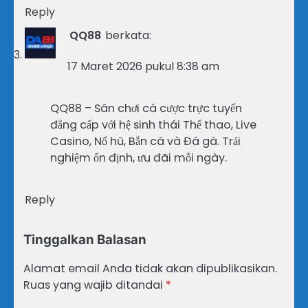
Reply
QQ88
berkata:
17 Maret 2026 pukul 8:38 am
QQ88 – Sân chơi cá cược trực tuyến
đẳng cấp với hệ sinh thái Thể thao, Live
Casino, Nổ hũ, Bắn cá và Đá gà. Trải
nghiệm ổn định, ưu đãi mỗi ngày.
Reply
Tinggalkan Balasan
Alamat email Anda tidak akan dipublikasikan.
Ruas yang wajib ditandai
*