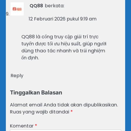
QQ88
berkata:
12 Februari 2026 pukul 9:19 am
QQ88 là cổng truy cập giải trí trực
tuyến được tối ưu hiệu suất, giúp người
dùng thao tác nhanh và trải nghiệm
ổn định.
Reply
Tinggalkan Balasan
Alamat email Anda tidak akan dipublikasikan.
Ruas yang wajib ditandai
*
Komentar
*