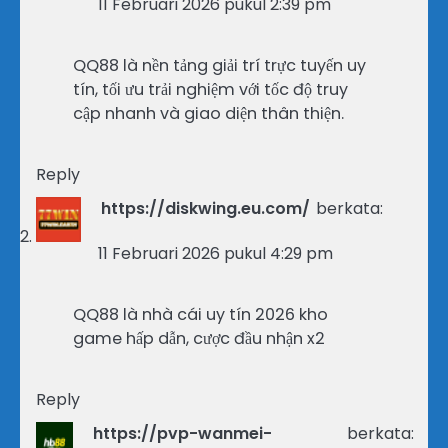
11 Februari 2026 pukul 2:39 pm
QQ88 là nền tảng giải trí trực tuyến uy
tín, tối ưu trải nghiệm với tốc độ truy
cập nhanh và giao diện thân thiện.
Reply
https://diskwing.eu.com/
berkata:
11 Februari 2026 pukul 4:29 pm
QQ88 là nhà cái uy tín 2026 kho
game hấp dẫn, cược đầu nhận x2
Reply
https://pvp-wanmei-
berkata: