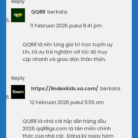
Reply
QQ88
berkata:
11 Februari 2026 pukul 8:41 pm
QQ88 là nền tảng giải trí trực tuyến uy
tín, tối ưu trải nghiệm với tốc độ truy
cập nhanh và giao diện thân thiện.
Reply
https://lindexkids.sa.com/
berkata:
12 Februari 2026 pukul 5:55 am
QQ88 là nhà cái hấp dẫn hàng đầu
2026 qq88gs.com là tên miền chính
thức của nhà cái . Đăng ký ngay hôm