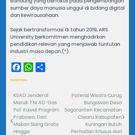
Bandung yang berfokus pada pengembangan
sumber daya manusia unggul di bidang digital
dan kewirausahaan.
Sejak bertransformasi di tahun 2019, ARS
University berkomitmen menghadirkan
pendidikan relevan yang menjawab tuntutan
industri masa depan.(*)
Facebook
WhatsApp
Share
NASIONAL
KSAD Jenderal
Potensi Wisata Curug
Navigasi
Maruli: TNI AD ‘Gas
Bungawari Desa
pos
Pol’ Kawal Program
Sagaranten Kecamatan
Prabowo, Dari
Ciwaru Kabupaten
Makan Siang Gratis
Kuningan Butuh
Hingga
Perhatian Khusus dari