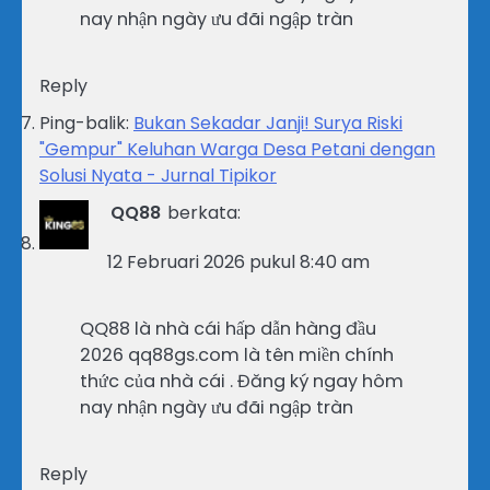
nay nhận ngày ưu đãi ngập tràn
Reply
Ping-balik:
Bukan Sekadar Janji! Surya Riski
"Gempur" Keluhan Warga Desa Petani dengan
Solusi Nyata - Jurnal Tipikor
QQ88
berkata:
12 Februari 2026 pukul 8:40 am
QQ88 là nhà cái hấp dẫn hàng đầu
2026 qq88gs.com là tên miền chính
thức của nhà cái . Đăng ký ngay hôm
nay nhận ngày ưu đãi ngập tràn
Reply