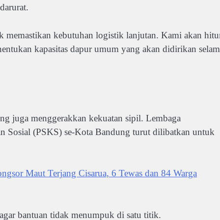
darurat.
k memastikan kebutuhan logistik lanjutan. Kami akan hit
nentukan kapasitas dapur umum yang akan didirikan selam
g juga menggerakkan kekuatan sipil. Lembaga
an Sosial (PSKS) se-Kota Bandung turut dilibatkan untuk
 Maut Terjang Cisarua, 6 Tewas dan 84 Warga
gar bantuan tidak menumpuk di satu titik.