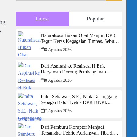
Latest
Popular
ung
a
Naturalisasi Bukan Obat Manjur: DPR
Tegur Keras Kegagalan Timnas, Sebut
Potensi Anak Bangsa Terabaikan Demi
8 Agustus 2026
“Jalan Pintas”
Dari Aspirasi ke Realisasi H.Erik
Heryawan Dorong Pembangunan
Infrastruktur Jalan Cikalong Bunder
8 Agustus 2026
Indra Setiawan, S.E., Naik Gelanggang
Sebagai Balon Ketua DPK KNPI
Kecamatan Ciambar
7 Agustus 2026
Dari Pemburu Koruptor Menjadi
Tersangka: Febrie Adriansyah Tiba di