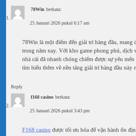
78Win
berkata:
25 Januari 2026 pukul 6:17 am
78Win là một điểm đến giải trí hàng đầu, mang 
trong năm nay. Với kho game phong phú, dịch v
nhà cái đã nhanh chóng chiếm được sự yêu mến 
tìm hiểu thêm về nền tảng giải trí hàng đầu này 
Reply
f168 casino
berkata:
25 Januari 2026 pukul 3:43 pm
F168 casino
được tối ưu hóa để vận hành ổn định