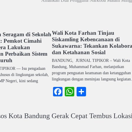
Amankan Dua Pengguna Narkoba Malam Ming
Wali Kota Farhan Tinjau
 Seragam di Sekolah
Siskamling Kebencanaan di
t: Pemkot Cimahi
Sukawarna: Tekankan Kolabora
era Lakukan
dan Ketahanan Sosial
n Perbaikan Sistem
luruh
BANDUNG, JURNAL TIPIKOR – Wali Kota
Bandung, Muhammad Farhan, melanjutkan
IPIKOR — Isu pengadaan
program penguatan keamanan dan ketangguhan
khusus di lingkungan sekolah,
lingkungan dengan meninjau langsung kegiata
MP Negeri, kini sedang
Facebook
WhatsApp
Share
ook
atsApp
Share
 Kota Bandung Gerak Cepat Tembus Lokas