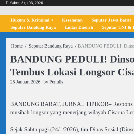
Skip
Sabtu, Agu 08, 2026
to
content
Hukum & Kriminal
Kesehatan
Seputar Jawa Barat
Seputar Bandung Raya
Lintas Daerah
Seputar TNI & P
Home
Seputar Bandung Raya
BANDUNG PEDULI! Dinsos K
BANDUNG PEDULI! Dinsos
Tembus Lokasi Longsor Ci
25 Januari 2026
by
Penulis
BANDUNG BARAT, JURNAL TIPIKOR– Respons cepat
musibah longsor yang menerjang wilayah Cisarua L
Sejak Sabtu pagi (24/1/2026), tim Dinas Sosial (Di