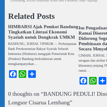
Lembang, Kirim Bantuan Kilat dan Pasukan Siap Nginap
pos
Related Posts
HIMBARSI Ajak Pemkot Bandung
Isu Pengadaan
Tingkatkan Literasi Ekonomi
Ramai Disoro
Syariah untuk Dongkrak UMKM
Didorong Seg
Pembinaan da
BANDUNG, JURNAL TIPIKOR — Perhimpunan
Secara Menye
Bank Perekonomian Rakyat Syariah Seluruh
Indonesia (Himbarsi) mengajak Pemerintah Kota
CIMAHI, JURNAL T
(Pemkot) Bandung berkolaborasi untuk
seragam dan atribut 
mengkampanyekan…
khususnya jenjang S
ramai…
Facebook
WhatsApp
Share
Faceb
Wh
0 thoughts on “
BANDUNG PEDULI! Dinsos
Longsor Cisarua Lembang
”