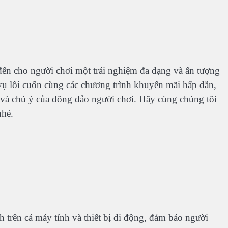
đến cho người chơi một trải nghiệm đa dạng và ấn tượng
ụ lôi cuốn cùng các chương trình khuyến mãi hấp dẫn,
và chú ý của đông đảo người chơi. Hãy cùng chúng tôi
nhé.
 trên cả máy tính và thiết bị di động, đảm bảo người