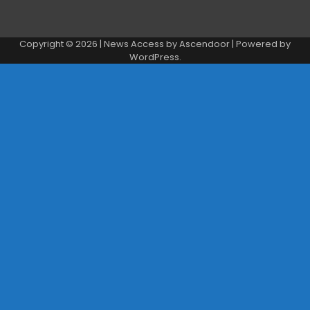
Copyright © 2026
| News Access by
Ascendoor
| Powered by
WordPress
.