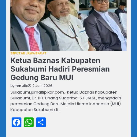
SEPUTAR JAWA BARAT
Ketua Baznas Kabupaten
Sukabumi Hadiri Peresmian
Gedung Baru MUI
by
Penulis
2 Juni 2026
Sukabumi,jurnaltipikor.com,-Ketua Baznas Kabupaten
Sukabumi, Dr. KH. Unang Sudarma, S.H.,M.Si., menghadiri
peresmian Gedung Baru Majelis Ulama Indonesia (MUI)
Kabupaten Sukabumi di…
Facebook
WhatsApp
Share