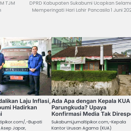
AM TJM
DPRD Kabupaten Sukabumi Ucapkan Selam
n
Memperingati Hari Lahir Pancasila 1 Juni 20
alikan Laju Inflasi,
Ada Apa dengan Kepala KUA
bumi Hadirkan
Parungkuda? Upaya
i
Konfirmasi Media Tak Dires
tipikor.com/,-Bupati
Sukabumi,jurnaltipikor.com,-Kepala
 Asep Japar,
Kantor Urusan Agama (KUA)