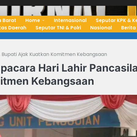
 Barat
Home
Internasional
Seputar KPK & K
ntas Daerah
Seputar TNI & Polri
Nasional
Berita
a, Bupati Ajak Kuatkan Komitmen Kebangsaan
acara Hari Lahir Pancasila
mitmen Kebangsaan