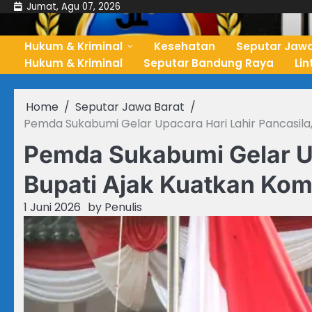
Skip
Jumat, Agu 07, 2026
to
content
Hukum & Kriminal
Kesehatan
Seputar Jawa
Hukum & Kriminal
Seputar Bandung Raya
Li
Home
Seputar Jawa Barat
Pemda Sukabumi Gelar Upacara Hari Lahir Pancasil
Pemda Sukabumi Gelar Up
Bupati Ajak Kuatkan Ko
1 Juni 2026
by
Penulis