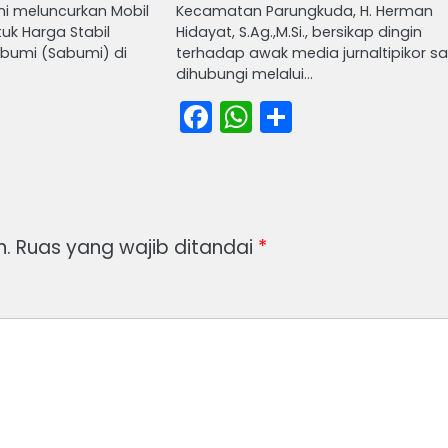
mi meluncurkan Mobil
Kecamatan Parungkuda, H. Herman
uk Harga Stabil
Hidayat, S.Ag.,M.Si., bersikap dingin
bumi (Sabumi) di
terhadap awak media jurnaltipikor s
dihubungi melalui…
book
atsApp
Share
Facebook
WhatsApp
Share
n.
Ruas yang wajib ditandai
*