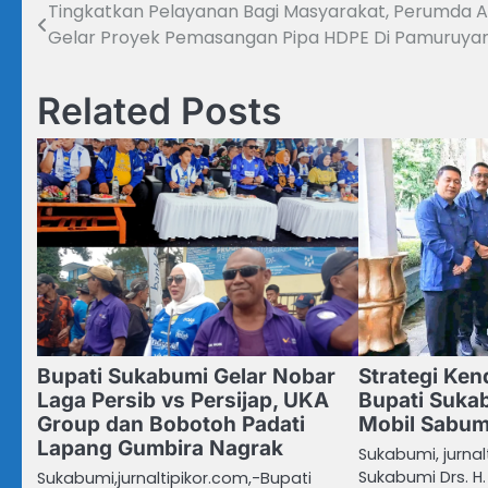
Tingkatkan Pelayanan Bagi Masyarakat, Perumda 
Navigasi
Gelar Proyek Pemasangan Pipa HDPE Di Pamuruya
pos
Related Posts
Bupati Sukabumi Gelar Nobar
Strategi Kend
Laga Persib vs Persijap, UKA
Bupati Suka
Group dan Bobotoh Padati
Mobil Sabum
Lapang Gumbira Nagrak
Sukabumi, jurnal
Sukabumi Drs. H.
Sukabumi,jurnaltipikor.com,-Bupati