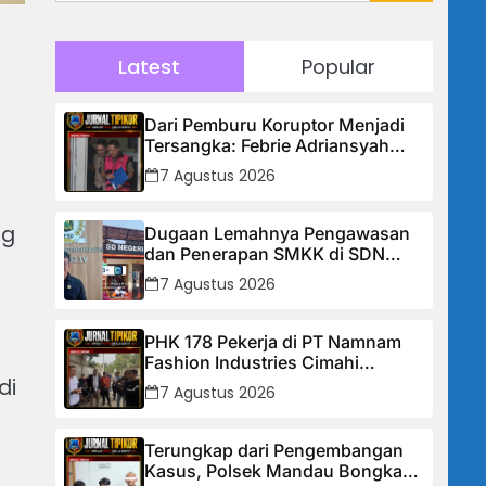
Latest
Popular
Dari Pemburu Koruptor Menjadi
Tersangka: Febrie Adriansyah
Tiba di Kejagung Berborgol, Bawa
7 Agustus 2026
Map Biru dan Senyum Penuh
Teka-teki
ng
Dugaan Lemahnya Pengawasan
dan Penerapan SMKK di SDN
Manggis, Ketua Komisi IV “Kami
7 Agustus 2026
Tidak Akan Segan Menindak”
PHK 178 Pekerja di PT Namnam
.
Fashion Industries Cimahi
Dipertanyakan: Perusahaan Klaim
di
7 Agustus 2026
Rugi, Laporan Keuangan Justru
Tunjukkan Penurunan Laba.
Terungkap dari Pengembangan
Kasus, Polsek Mandau Bongkar