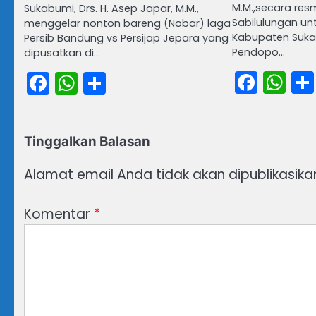
M.M.,secara res
Sukabumi, Drs. H. Asep Japar, M.M.,
Sabilulungan unt
menggelar nonton bareng (Nobar) laga
Kabupaten Suka
Persib Bandung vs Persijap Jepara yang
Pendopo…
dipusatkan di…
Face
Wh
Facebook
WhatsApp
Share
Tinggalkan Balasan
Alamat email Anda tidak akan dipublikasika
Komentar
*