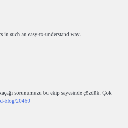
s in such an easy-to-understand way.
su kaçağı sorunumuzu bu ekip sayesinde çözdük. Çok
ead-blog/20460