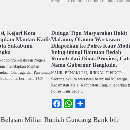
Regulasi Ketertiban Umum Pemkot Bandu
i, Kejari Kota
Diduga Tipu Masyarakat Bukit
apkan Mantan Kadis
Makmur, Oknum Wartawan
ota Sukabumi
Dilaporkan ke Polres Kaur Mod
angka
Iming-imingi Bantuan Bedah
Rumah dari Dinas Provinsi, Cat
ikor.com/,-Kejaksaan Negeri
Nama Gubernur Bengkulu.
bumi menetapkan Mantan
daan Olahraga dan Pariwisata
KAUR, BENGKULU, JURNAL TIPIKOR –
 Sukabumi, berinisila TCN
Seorang oknum wartawan berinisial M, warga
Kecamatan Maje, Kabupaten Kaur, dilaporkan k
Polres Kaur pada…
ook
atsApp
Share
Facebook
WhatsApp
Share
Belasan Miliar Rupiah Guncang Bank bjb