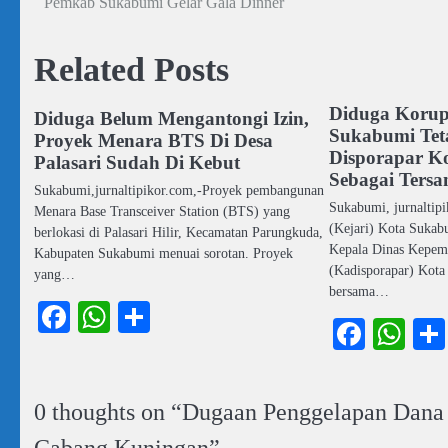
Pemkab Sukabumi Gelar Gala Dinner
pos
Related Posts
Diduga Korups
Diduga Belum Mengantongi Izin,
Sukabumi Tet
Proyek Menara BTS Di Desa
Disporapar K
Palasari Sudah Di Kebut
Sebagai Ters
Sukabumi,jurnaltipikor.com,-Proyek pembangunan
Sukabumi, jurnaltip
Menara Base Transceiver Station (BTS) yang
(Kejari) Kota Suka
berlokasi di Palasari Hilir, Kecamatan Parungkuda,
Kepala Dinas Kepemu
Kabupaten Sukabumi menuai sorotan. Proyek
(Kadisporapar) Kota
yang…
bersama…
Facebook
WhatsApp
Share
Faceb
Wh
0 thoughts on “
Dugaan Penggelapan Dana 
Cabang Kuningan
”