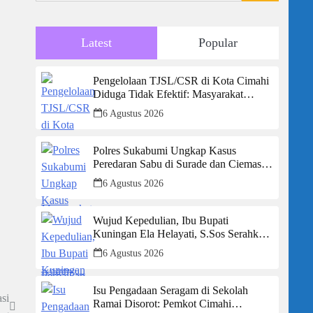
Latest
Popular
Pengelolaan TJSL/CSR di Kota Cimahi
Diduga Tidak Efektif: Masyarakat
Desak Transparansi Penuh dan
6 Agustus 2026
Perbaikan Sistem
Polres Sukabumi Ungkap Kasus
Peredaran Sabu di Surade dan Ciemas,
Tiga Tersangka Diamankan
6 Agustus 2026
Wujud Kepedulian, Ibu Bupati
Kuningan Ela Helayati, S.Sos Serahkan
Bantuan Bagi Rumah Terdampak
6 Agustus 2026
Bencana di Desa Karangkancana
Isu Pengadaan Seragam di Sekolah
si
Ramai Disorot: Pemkot Cimahi