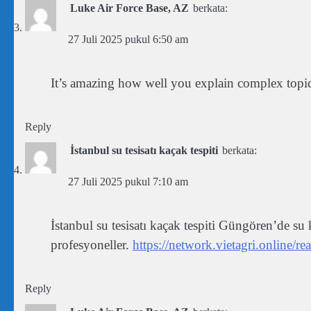
Luke Air Force Base, AZ
berkata:
27 Juli 2025 pukul 6:50 am
It’s amazing how well you explain complex topic
Reply
İstanbul su tesisatı kaçak tespiti
berkata:
27 Juli 2025 pukul 7:10 am
İstanbul su tesisatı kaçak tespiti Güngören’de 
profesyoneller.
https://network.vietagri.online/r
Reply