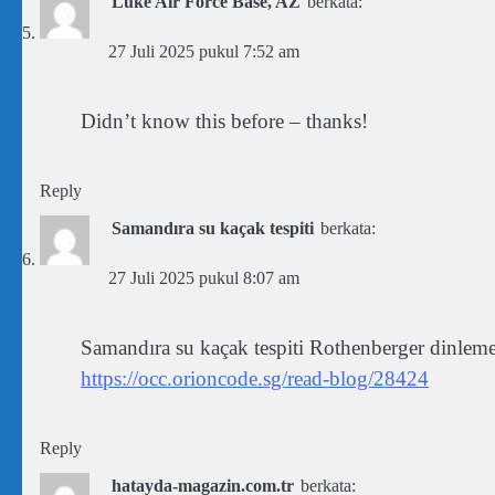
Luke Air Force Base, AZ
berkata:
27 Juli 2025 pukul 7:52 am
Didn’t know this before – thanks!
Reply
Samandıra su kaçak tespiti
berkata:
27 Juli 2025 pukul 8:07 am
Samandıra su kaçak tespiti Rothenberger dinleme c
https://occ.orioncode.sg/read-blog/28424
Reply
hatayda-magazin.com.tr
berkata: