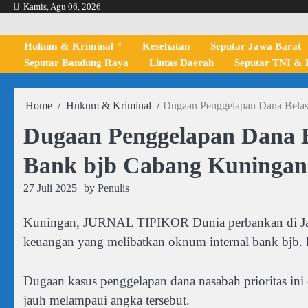
Skip
Kamis, Agu 06, 2026
to
content
Hukum & Kriminal
Kesehatan
Seputar Jawa Barat
Seputar Bandung Raya
Lintas Daerah
Seputar TNI & P
Home
Hukum & Kriminal
Dugaan Penggelapan Dana Belas
Dugaan Penggelapan Dana B
Bank bjb Cabang Kuningan
27 Juli 2025
by
Penulis
Kuningan, JURNAL TIPIKOR Dunia perbankan di Jawa
keuangan yang melibatkan oknum internal bank bjb. 
Dugaan kasus penggelapan dana nasabah prioritas ini 
jauh melampaui angka tersebut.