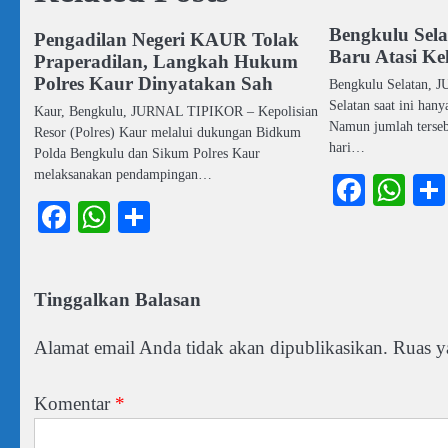
Bengkulu Sel
Pengadilan Negeri KAUR Tolak
Baru Atasi K
Praperadilan, Langkah Hukum
Polres Kaur Dinyatakan Sah
Bengkulu Selatan,
Selatan saat ini ha
Kaur, Bengkulu, JURNAL TIPIKOR – Kepolisian
Namun jumlah terseb
Resor (Polres) Kaur melalui dukungan Bidkum
hari…
Polda Bengkulu dan Sikum Polres Kaur
melaksanakan pendampingan…
Faceb
Wh
Facebook
WhatsApp
Share
Tinggalkan Balasan
Alamat email Anda tidak akan dipublikasikan.
Ruas y
Komentar
*