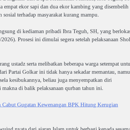
a empat ekor sapi dan dua ekor kambing yang disembelih
n sosial terhadap masyarakat kurang mampu.
ngsung di kediaman pribadi Ibra Teguh, SH, yang berloka
026). Prosesi ini dimulai segera setelah pelaksanaan Shol
ang ustadz serta melibatkan beberapa warga setempat unt
dari Partai Golkar ini tidak hanya sekadar memantau, nam
a-sela kesibukannya, beliau juga menyempatkan diri
akna di balik pelaksanaan qurban tahun ini.
on Cabut Gugatan Kewenangan BPK Hitung Kerugian
ujud nyata dari ajaran Islam untuk berbagi kepada sesama