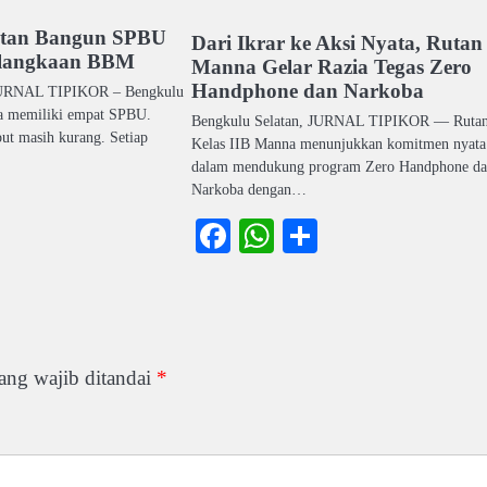
atan Bangun SPBU
Dari Ikrar ke Aksi Nyata, Rutan
elangkaan BBM
Manna Gelar Razia Tegas Zero
Handphone dan Narkoba
 JURNAL TIPIKOR – Bengkulu
nya memiliki empat SPBU.
Bengkulu Selatan, JURNAL TIPIKOR — Ruta
ut masih kurang. Setiap
Kelas IIB Manna menunjukkan komitmen nyata
dalam mendukung program Zero Handphone d
Narkoba dengan…
ook
atsApp
Share
Facebook
WhatsApp
Share
ang wajib ditandai
*