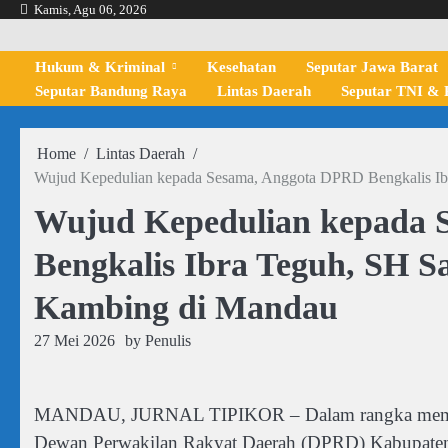
Skip
Kamis, Agu 06, 2026
to
content
Hukum & Kriminal
Kesehatan
Seputar Jawa Barat
Seputar Bandung Raya
Lintas Daerah
Seputar TNI & P
Home
Lintas Daerah
Wujud Kepedulian kepada Sesama, Anggota DPRD Bengkalis Ibr
Wujud Kepedulian kepada 
Bengkalis Ibra Teguh, SH S
Kambing di Mandau
27 Mei 2026
by
Penulis
MANDAU, JURNAL TIPIKOR – Dalam rangka memperi
Dewan Perwakilan Rakyat Daerah (DPRD) Kabupaten 