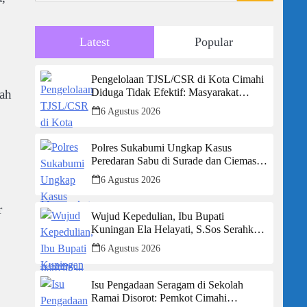
Latest
Popular
Pengelolaan TJSL/CSR di Kota Cimahi
Diduga Tidak Efektif: Masyarakat
rah
Desak Transparansi Penuh dan
6 Agustus 2026
Perbaikan Sistem
Polres Sukabumi Ungkap Kasus
Peredaran Sabu di Surade dan Ciemas,
Tiga Tersangka Diamankan
6 Agustus 2026
r
Wujud Kepedulian, Ibu Bupati
Kuningan Ela Helayati, S.Sos Serahkan
Bantuan Bagi Rumah Terdampak
6 Agustus 2026
Bencana di Desa Karangkancana
Isu Pengadaan Seragam di Sekolah
Ramai Disorot: Pemkot Cimahi