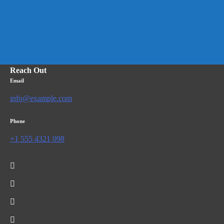
Reach Out
Email
info@example.com
Phone
+1 555 4321 098