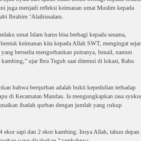
ni juga menjadi refleksi keimanan umat Muslim kepada
bi Ibrahim ‘Alaihissalam.
selaku umat Islam harus bisa berbagi kepada sesama,
a bentuk keimanan kita kepada Allah SWT, mengingat seja
 yang bersedia mengorbankan putranya, Ismail, namun
 kambing,” ujar Ibra Teguh saat ditemui di lokasi, Rabu
kankan bahwa berqurban adalah bukti kepedulian terhadap
ampu di Kecamatan Mandau. Ia mengungkapkan rasa syuku
enunaikan ibadah qurban dengan jumlah yang cukup
4 ekor sapi dan 2 ekor kambing. Insya Allah, tahun depan
 qurban yang disalurkan,” tambahnya.