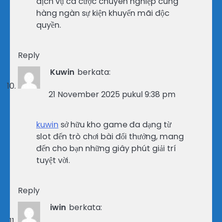
dịch vụ cá cược chuyên nghiệp cùng
hàng ngàn sự kiện khuyến mãi độc
quyền.
Reply
Kuwin
berkata:
21 November 2025 pukul 9:38 pm
kuwin
sở hữu kho game đa dạng từ
slot đến trò chơi bài đổi thưởng, mang
đến cho bạn những giây phút giải trí
tuyệt vời.
Reply
iwin
berkata: