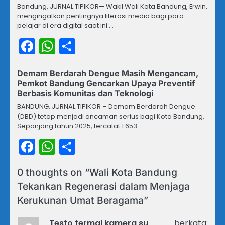
Bandung, JURNAL TIPIKOR— Wakil Wali Kota Bandung, Erwin,
mengingatkan pentingnya literasi media bagi para
pelajar di era digital saat ini.…
Facebook
WhatsApp
Share
Demam Berdarah Dengue Masih Mengancam,
Pemkot Bandung Gencarkan Upaya Preventif
Berbasis Komunitas dan Teknologi
BANDUNG, JURNAL TIPIKOR – Demam Berdarah Dengue
(DBD) tetap menjadi ancaman serius bagi Kota Bandung.
Sepanjang tahun 2025, tercatat 1.653…
Facebook
WhatsApp
Share
0 thoughts on “
Wali Kota Bandung
Tekankan Regenerasi dalam Menjaga
Kerukunan Umat Beragama
”
Testo termal kamera su
berkata: