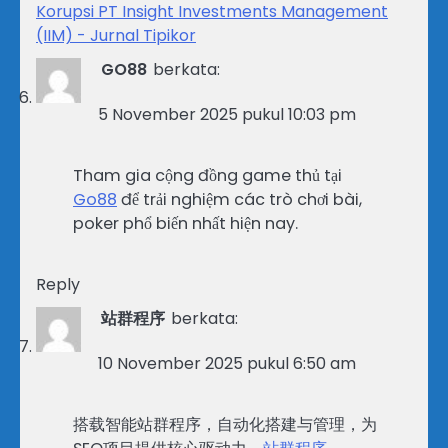
Korupsi PT Insight Investments Management
(IIM) - Jurnal Tipikor
GO88
berkata:
5 November 2025 pukul 10:03 pm
Tham gia cộng đồng game thủ tại
Go88
để trải nghiệm các trò chơi bài,
poker phổ biến nhất hiện nay.
Reply
站群程序
berkata:
10 November 2025 pukul 6:50 am
搭载智能站群程序，自动化搭建与管理，为