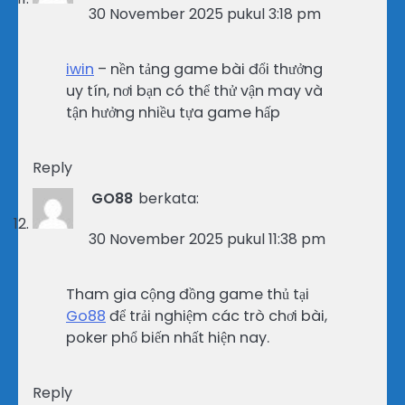
30 November 2025 pukul 3:18 pm
iwin
– nền tảng game bài đổi thưởng
uy tín, nơi bạn có thể thử vận may và
tận hưởng nhiều tựa game hấp
Reply
GO88
berkata:
30 November 2025 pukul 11:38 pm
Tham gia cộng đồng game thủ tại
Go88
để trải nghiệm các trò chơi bài,
poker phổ biến nhất hiện nay.
Reply