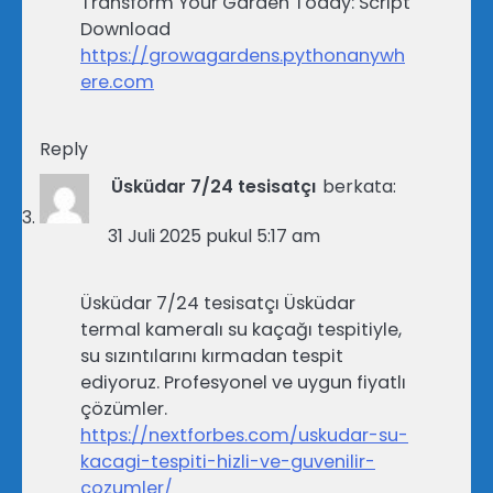
Transform Your Garden Today: Script
Download
https://growagardens.pythonanywh
ere.com
Reply
Üsküdar 7/24 tesisatçı
berkata:
31 Juli 2025 pukul 5:17 am
Üsküdar 7/24 tesisatçı Üsküdar
termal kameralı su kaçağı tespitiyle,
su sızıntılarını kırmadan tespit
ediyoruz. Profesyonel ve uygun fiyatlı
çözümler.
https://nextforbes.com/uskudar-su-
kacagi-tespiti-hizli-ve-guvenilir-
cozumler/