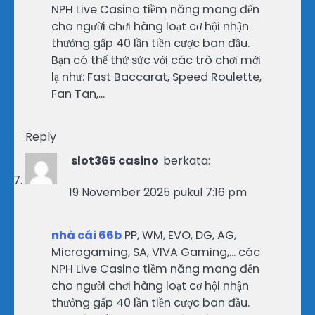
NPH Live Casino tiềm năng mang đến
cho người chơi hàng loạt cơ hội nhận
thưởng gấp 40 lần tiền cược ban đầu.
Bạn có thể thử sức với các trò chơi mới
lạ như: Fast Baccarat, Speed Roulette,
Fan Tan,…
Reply
slot365 casino
berkata:
19 November 2025 pukul 7:16 pm
nhà cái 66b
PP, WM, EVO, DG, AG,
Microgaming, SA, VIVA Gaming,… các
NPH Live Casino tiềm năng mang đến
cho người chơi hàng loạt cơ hội nhận
thưởng gấp 40 lần tiền cược ban đầu.