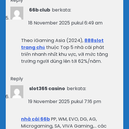
Reply
66b club
berkata:
18 November 2025 pukul 6:49 am
Theo iGaming Asia (2024),
888slot
trang chủ
thuộc Top 5 nhà cái phát
triển nhanh nhất khu vực, với mức tăng
trưởng người dùng lên tới 62%/năm.
Reply
slot365 casino
berkata:
19 November 2025 pukul 7:16 pm
nhà cái 66b
PP, WM, EVO, DG, AG,
Microgaming, SA, VIVA Gaming,… các