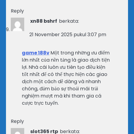
Reply
xn88 bshrf
berkata:
21 November 2025 pukul 3:07 pm
game 188v
Một trong những ưu điểm
lớn nhất của nền tảng là giao dịch tiện
lợi. Nhà cái luôn ưu tiên tạo điều kiện
tốt nhất để có thể thực hiện các giao
dịch một cách dễ dàng và nhanh
chóng, đảm bảo sự thoải mái trải
nghiệm mượt mà khi tham gia cá
cược trực tuyến.
Reply
slot365 rtp
berkata: