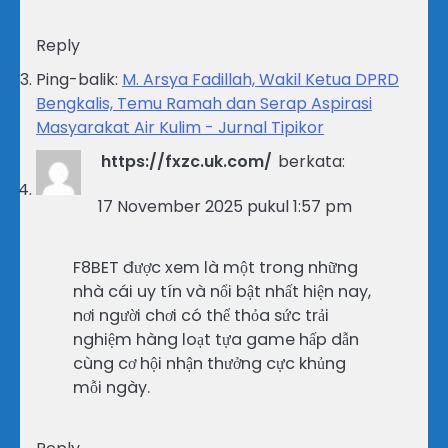
Reply
Ping-balik:
M. Arsya Fadillah, Wakil Ketua DPRD
Bengkalis, Temu Ramah dan Serap Aspirasi
Masyarakat Air Kulim - Jurnal Tipikor
https://fxzc.uk.com/
berkata:
17 November 2025 pukul 1:57 pm
F8BET được xem là một trong những
nhà cái uy tín và nổi bật nhất hiện nay,
nơi người chơi có thể thỏa sức trải
nghiệm hàng loạt tựa game hấp dẫn
cùng cơ hội nhận thưởng cực khủng
mỗi ngày.