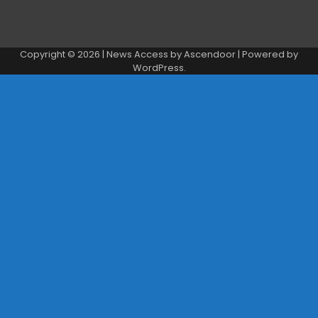
Copyright © 2026
| News Access by
Ascendoor
| Powered by
WordPress
.