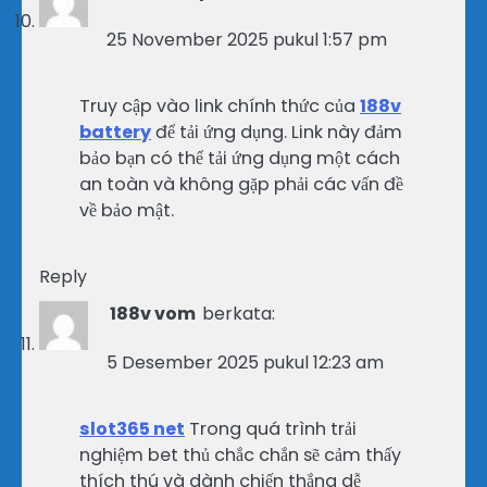
25 November 2025 pukul 1:57 pm
Truy cập vào link chính thức của
188v
battery
để tải ứng dụng. Link này đảm
bảo bạn có thể tải ứng dụng một cách
an toàn và không gặp phải các vấn đề
về bảo mật.
Reply
188v vom
berkata:
5 Desember 2025 pukul 12:23 am
slot365 net
Trong quá trình trải
nghiệm bet thủ chắc chắn sẽ cảm thấy
thích thú và dành chiến thắng dễ