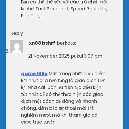
Bạn có thể thử sức với các trò chơi mới
lạ như: Fast Baccarat, Speed Roulette,
Fan Tan,…
Reply
xn88 bshrf
berkata:
21 November 2025 pukul 3:07 pm
game 188v
Một trong những ưu điểm
lớn nhất của nền tảng là giao dịch tiện
lợi. Nhà cái luôn ưu tiên tạo điều kiện
tốt nhất để có thể thực hiện các giao
dịch một cách dễ dàng và nhanh
chóng, đảm bảo sự thoải mái trải
nghiệm mượt mà khi tham gia cá
cược trực tuyến.