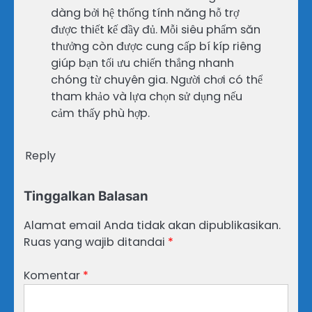
dàng bởi hệ thống tính năng hỗ trợ
được thiết kế đầy đủ. Mỗi siêu phẩm săn
thưởng còn được cung cấp bí kíp riêng
giúp bạn tối ưu chiến thắng nhanh
chóng từ chuyên gia. Người chơi có thể
tham khảo và lựa chọn sử dụng nếu
cảm thấy phù hợp.
Reply
Tinggalkan Balasan
Alamat email Anda tidak akan dipublikasikan.
Ruas yang wajib ditandai
*
Komentar
*