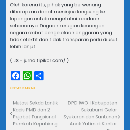
Oleh karena itu, pihak yang berwenang
diharapkan dapat meninjau langsung ke
lapangan untuk mengetahui keadaan
sebenarnya. Dugaan kerugian keuangan
negara akibat pengelolaan anggaran yang
tidak efektif dan tidak transparan perlu diusut
lebih lanjut.
( JS – jurnaltipikor.com/ )
Facebook
WhatsApp
Share
LINTAS DAERAH
Mutasi, Sekda Lantik
DPD IWO I Kabupaten
Navigasi
Kadis PMD dan 2
Sukabumi Gelar
pos
Pejabat Fungsional
Syukuran dan Santunan
Pemkab Kepahiang
Anak Yatim di Kantor