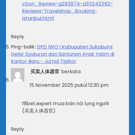
ction_Review-g293974-d33242292-
Reviews-Travelshop_Booking-
Istanbul.html
Reply
Ping-balik:
DPD IWO I Kabupaten Sukabumi
Gelar Syukuran dan Santunan Anak Yatim di
Kantor Baru - Jurnal Tipikor
买卖人体器官
berkata:
15 November 2025 pukul 12:30 pm
f8bet.expert mua bán nội tạng người
(买卖人体器官)
Reply