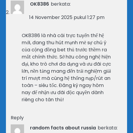
OK8386
berkata:
14 November 2025 pukul 1:27 pm
OK8386 là nhà cái trực tuyến thế hệ
mới, đang thu hút mạnh mẽ sự chú ý
của cộng đồng bet thủ trước thềm ra
mắt chính thức. Sở hữu công nghệ hiện
đại, kho trò chơi đa dạng và ưu đãi cực
lớn, nền tảng mang đến trải nghiệm giải
trí mượt mà cùng hệ thống nạp/rút an
toàn – siêu tốc. Đăng ký ngay hôm
nay để nhận ưu đãi độc quyền dành
riêng cho tân thủ!
Reply
random facts about russia
berkata: