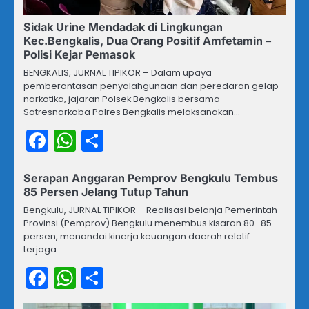
Sidak Urine Mendadak di Lingkungan
Kec.Bengkalis, Dua Orang Positif Amfetamin –
Polisi Kejar Pemasok
BENGKALIS, JURNAL TIPIKOR – Dalam upaya
pemberantasan penyalahgunaan dan peredaran gelap
narkotika, jajaran Polsek Bengkalis bersama
Satresnarkoba Polres Bengkalis melaksanakan…
Facebook
WhatsApp
Share
Serapan Anggaran Pemprov Bengkulu Tembus
85 Persen Jelang Tutup Tahun
Bengkulu, JURNAL TIPIKOR – Realisasi belanja Pemerintah
Provinsi (Pemprov) Bengkulu menembus kisaran 80–85
persen, menandai kinerja keuangan daerah relatif
terjaga…
Facebook
WhatsApp
Share