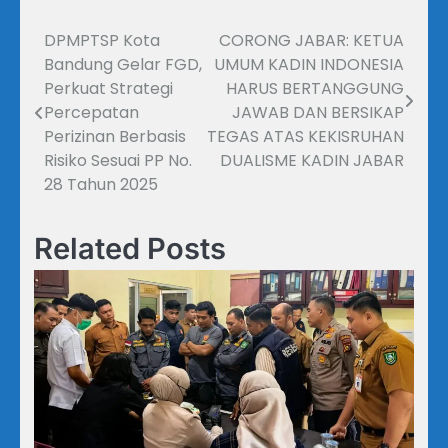
DPMPTSP Kota
CORONG JABAR: KETUA
Navigasi
Bandung Gelar FGD,
UMUM KADIN INDONESIA
pos
Perkuat Strategi
HARUS BERTANGGUNG
Percepatan
JAWAB DAN BERSIKAP
Perizinan Berbasis
TEGAS ATAS KEKISRUHAN
Risiko Sesuai PP No.
DUALISME KADIN JABAR
28 Tahun 2025
Related Posts