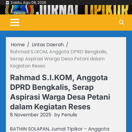
Skip
Sabtu, Agu 08, 2026
to
content
Home
Lintas Daerah
Rahmad S.I.KOM, Anggota DPRD Bengkalis,
Serap Aspirasi Warga Desa Petani dalam
Kegiatan Reses
Rahmad S.I.KOM, Anggota
DPRD Bengkalis, Serap
Aspirasi Warga Desa Petani
dalam Kegiatan Reses
8 November 2025
by
Penulis
BATHIN SOLAPAN, Jurnal Tipikor – Anggota