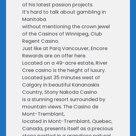
of his latest passion projects.
It’s hard to talk about gambling in
Manitoba
without mentioning the crown jewel
of the Casinos of Winnipeg, Club
Regent Casino.
Just like at Parq Vancouver, Encore
Rewards are on offer here.
Located on a 49-acre estate, River
Cree casino is the height of luxury.
Located just 35 minutes west of
Calgary in beautiful Kananaskis
Country, Stony Nakoda Casino
is a stunning resort surrounded by
mountain views. The Casino de
Mont-Tremblant,
located in Mont-Tremblant, Quebec,
Canada, presents itself as a precious
stone nestled in a grandiose natural