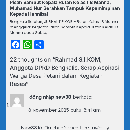
Pisah Sambut Kepala Rutan Kelas IIB Manna,
Muhamad Nur Serahkan Tampuk Kepemimpinan
Kepada Hannibal
Bengkulu Selatan, JURNAL TIPIKOR – Rutan Kelas IIB Manna
menggelar kegiatan Pisah Sambut Kepala Rutan Kelas IIB
Manna pada Sabtu,…
Facebook
WhatsApp
Share
22 thoughts on “
Rahmad S.I.KOM,
Anggota DPRD Bengkalis, Serap Aspirasi
Warga Desa Petani dalam Kegiatan
Reses
”
đăng nhập new88
berkata:
8 November 2025 pukul 8:41 am
New88 là địa chỉ cá cược trực tuyến uy