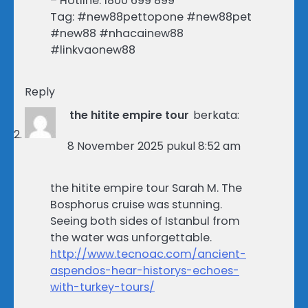
– Hotline: 1800 699 899
Tag: #new88pettopone #new88pet
#new88 #nhacainew88
#linkvaonew88
Reply
the hitite empire tour
berkata:
8 November 2025 pukul 8:52 am
the hitite empire tour Sarah M. The
Bosphorus cruise was stunning.
Seeing both sides of Istanbul from
the water was unforgettable.
http://www.tecnoac.com/ancient-
aspendos-hear-historys-echoes-
with-turkey-tours/