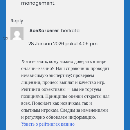
management.
Reply
AceSorcerer
berkata:
28 Januari 2026 pukul 4:05 pm
Хотите знать, кому можно доверять в мире
онлайн-казино? Наш справочник проводит
независимую экспертизу: проверяем
лицензии, процесс выплат и качество игр.
Рейтинги объективны — мы не торгуем
позициями. Принципы оценки открыты для
всех. Подойдёт как новичкам, так и
опытным игрокам. Следим за изменениями
и регулярно обновляем информацию.
Узнать о рейтингах казино