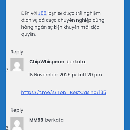
Đến với
J88
, bạn sẽ được trải nghiệm
dịch vụ cá cược chuyên nghiệp cùng
hàng ngàn sự kiện khuyến mãi độc
quyền.
Reply
ChipWhisperer
berkata:
18 November 2025 pukul 1:20 pm
https://t.me/s/Top_BestCasino/135
Reply
MM88
berkata: