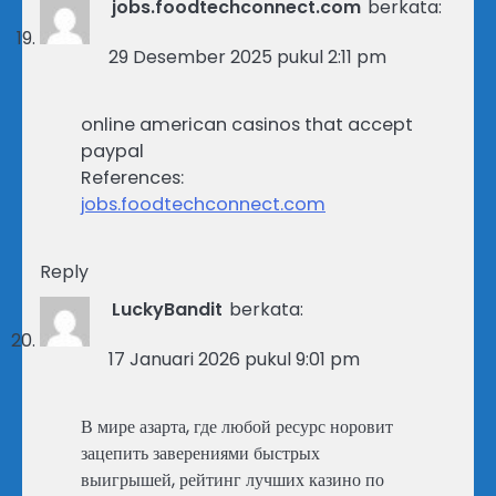
jobs.foodtechconnect.com
berkata:
29 Desember 2025 pukul 2:11 pm
online american casinos that accept
paypal
References:
jobs.foodtechconnect.com
Reply
LuckyBandit
berkata:
17 Januari 2026 pukul 9:01 pm
В мире азарта, где любой ресурс норовит
зацепить заверениями быстрых
выигрышей, рейтинг лучших казино по