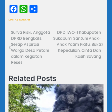
Facebook
WhatsApp
Share
LINTAS DAERAH
Surya Riski, Anggota
DPD IWO-I Kabupaten
Navigasi
DPRD Bengkalis,
Sukabumi Santuni Anak-
pos
Serap Aspirasi
Anak Yatim Piatu, Bukti
Warga Desa Petani
Kepedulian, Cinta Dan
dalam Kegiatan
Kasih Sayang
Reses
Related Posts