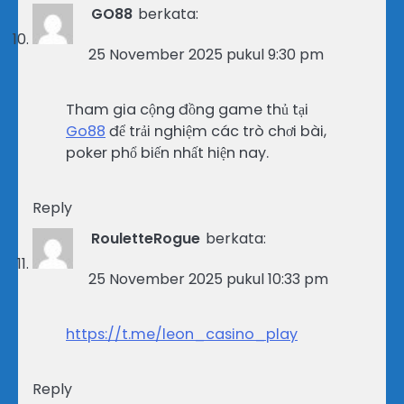
GO88
berkata:
25 November 2025 pukul 9:30 pm
Tham gia cộng đồng game thủ tại
Go88
để trải nghiệm các trò chơi bài,
poker phổ biến nhất hiện nay.
Reply
RouletteRogue
berkata:
25 November 2025 pukul 10:33 pm
https://t.me/leon_casino_play
Reply