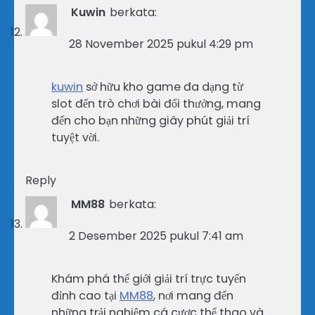
Kuwin
berkata:
28 November 2025 pukul 4:29 pm
kuwin
sở hữu kho game đa dạng từ
slot đến trò chơi bài đổi thưởng, mang
đến cho bạn những giây phút giải trí
tuyệt vời.
Reply
MM88
berkata:
2 Desember 2025 pukul 7:41 am
Khám phá thế giới giải trí trực tuyến
đỉnh cao tại
MM88
, nơi mang đến
những trải nghiệm cá cược thể thao và