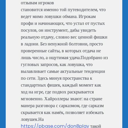
отзывам игроков
становится именно той путеводителем, что
ведет мимо ловушки обмана. Игрокам
профи и начинающих, что устал от пустых
посулов, он инструмент, дабы увидеть
реальную отдачу, словно вес ценной фишки
в ладони. Без ненужной болтовни, просто
проверенные сайты, в которых отдача не
лишь число, а ощутимая удача.Подобрано из
гугловых запросов, как ловушка, что
вылавливает самые актуальные тенденции
по сети. Здесь минуя пространства к
стандартных фишек, каждый момент как
ход на игре, где подвох раскрывается
мгновенно. Хайроллеры знают: на стране
манера разговора с сарказмом, где сарказм
скрывается как намёк, позволяет избежать
ловушек.На
https://pbase.com/don8play
такой