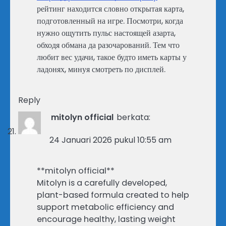
рейтинг находится словно открытая карта,
подготовленный на игре. Посмотри, когда
нужно ощутить пульс настоящей азарта,
обходя обмана да разочарований. Тем что
любит вес удачи, такое будто иметь карты у
ладонях, минуя смотреть по дисплей.
Reply
mitolyn official
berkata:
24 Januari 2026 pukul 10:55 am
**mitolyn official**
Mitolyn is a carefully developed,
plant-based formula created to help
support metabolic efficiency and
encourage healthy, lasting weight