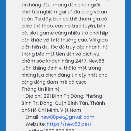
tín hàng đầu, mang đến cho người
chơi trải nghiệm giải trí đa dạng và an
toàn. Tại đây, bạn có thể tham gia cá
cược thể thao, casino trực tuyến, bắn
cá, slot game cùng nhiều trò chơi hấp
dẫn khác với tỷ lệ thưởng cao. Với giao
diện hiện đại, tốc độ truy cập nhanh, hệ
thống bảo mật tiên tiến và dịch vụ
chăm sóc khách hàng 24/7, New88
luôn khẳng định vị thế là một trong
những lựa chọn đáng tin cậy nhất cho
cộng đồng đam mê cá cược.
Thông tin liên hệ:
– Địa chỉ: 291 Bình Trị Đông, Phường
Bình Trị Đông, Quận Bình Tân, Thành
phố Hồ Chí Minh, Việt Nam
– Email:
new88pet@gmail.com
– Website:
https://new88.pet/