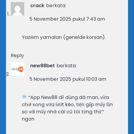
crack
berkata:
5 November 2025 pukul 7:43 am
Yazılım yamaları (genelde korsan).
Reply
new88bet
berkata:
5 November 2025 pukul 10:03 am
“App New88 dễ dùng dã man, vừa
chơi xong vừa lướt kèo, tiện gấp mấy lần
so với mấy nhà cái cũ tôi từng thử.”
ngon