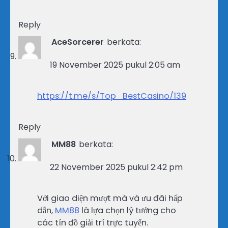
Reply
AceSorcerer
berkata:
19 November 2025 pukul 2:05 am
https://t.me/s/Top_BestCasino/139
Reply
MM88
berkata:
22 November 2025 pukul 2:42 pm
Với giao diện mượt mà và ưu đãi hấp
dẫn,
MM88
là lựa chọn lý tưởng cho
các tín đồ giải trí trực tuyến.