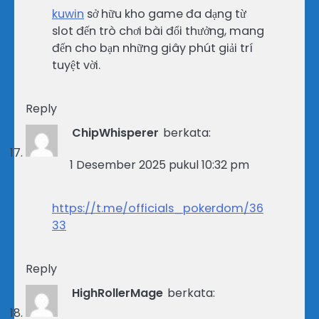
kuwin
sở hữu kho game đa dạng từ
slot đến trò chơi bài đổi thưởng, mang
đến cho bạn những giây phút giải trí
tuyệt vời.
Reply
ChipWhisperer
berkata:
1 Desember 2025 pukul 10:32 pm
https://t.me/officials_pokerdom/36
33
Reply
HighRollerMage
berkata: