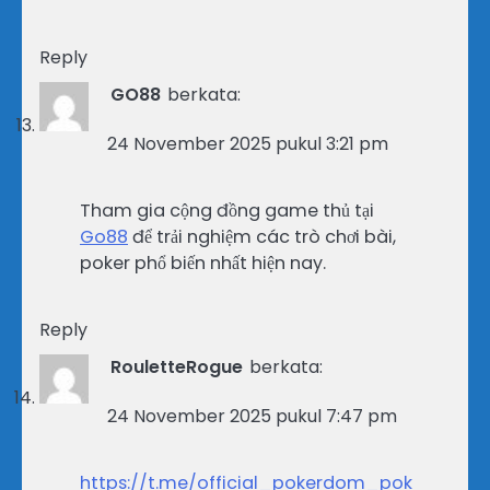
Reply
GO88
berkata:
24 November 2025 pukul 3:21 pm
Tham gia cộng đồng game thủ tại
Go88
để trải nghiệm các trò chơi bài,
poker phổ biến nhất hiện nay.
Reply
RouletteRogue
berkata:
24 November 2025 pukul 7:47 pm
https://t.me/official_pokerdom_pok