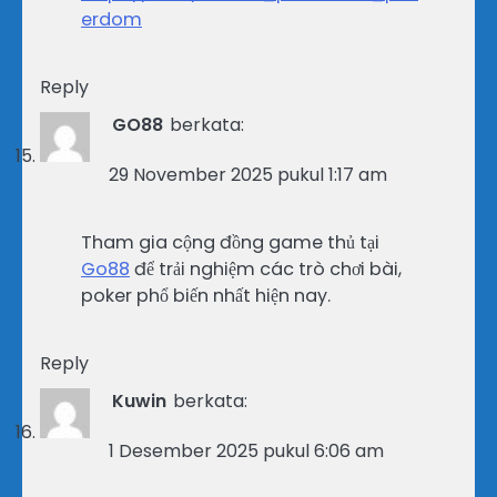
erdom
Reply
GO88
berkata:
29 November 2025 pukul 1:17 am
Tham gia cộng đồng game thủ tại
Go88
để trải nghiệm các trò chơi bài,
poker phổ biến nhất hiện nay.
Reply
Kuwin
berkata:
1 Desember 2025 pukul 6:06 am