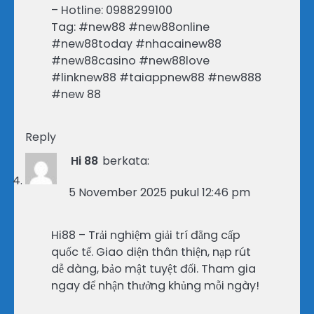
– Hotline: 0988299100
Tag: #new88 #new88online
#new88today #nhacainew88
#new88casino #new88love
#linknew88 #taiappnew88 #new888
#new 88
Reply
Hi 88
berkata:
5 November 2025 pukul 12:46 pm
Hi88 – Trải nghiệm giải trí đẳng cấp
quốc tế. Giao diện thân thiện, nạp rút
dễ dàng, bảo mật tuyệt đối. Tham gia
ngay để nhận thưởng khủng mỗi ngày!