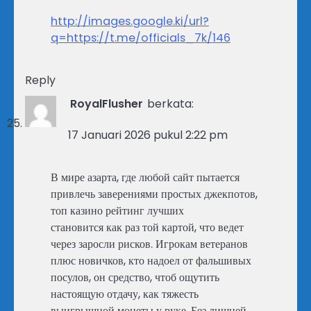
http://images.google.ki/url?
q=https://t.me/officials_7k/146
Reply
RoyalFlusher
berkata:
17 Januari 2026 pukul 2:22 pm
В мире азарта, где любой сайт пытается
привлечь заверениями простых джекпотов,
топ казино рейтинг лучших
становится как раз той картой, что ведет
через заросли рисков. Игрокам ветеранов
плюс новичков, кто надоел от фальшивых
посулов, он средство, чтоб ощутить
настоящую отдачу, как тяжесть
выигрышной монеты у руке. Без лишней