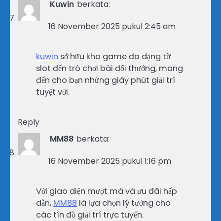
Kuwin
berkata:
16 November 2025 pukul 2:45 am
kuwin
sở hữu kho game đa dạng từ
slot đến trò chơi bài đổi thưởng, mang
đến cho bạn những giây phút giải trí
tuyệt vời.
Reply
MM88
berkata:
16 November 2025 pukul 1:16 pm
Với giao diện mượt mà và ưu đãi hấp
dẫn,
MM88
là lựa chọn lý tưởng cho
các tín đồ giải trí trực tuyến.