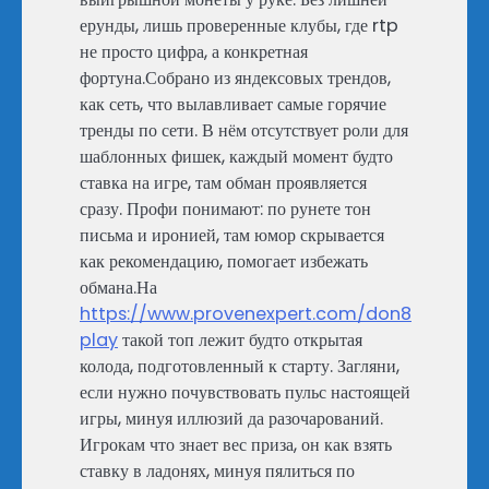
ерунды, лишь проверенные клубы, где rtp
не просто цифра, а конкретная
фортуна.Собрано из яндексовых трендов,
как сеть, что вылавливает самые горячие
тренды по сети. В нём отсутствует роли для
шаблонных фишек, каждый момент будто
ставка на игре, там обман проявляется
сразу. Профи понимают: по рунете тон
письма и иронией, там юмор скрывается
как рекомендацию, помогает избежать
обмана.На
https://www.provenexpert.com/don8
play
такой топ лежит будто открытая
колода, подготовленный к старту. Загляни,
если нужно почувствовать пульс настоящей
игры, минуя иллюзий да разочарований.
Игрокам что знает вес приза, он как взять
ставку в ладонях, минуя пялиться по