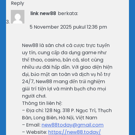
Reply
link new88
berkata:
5 November 2025 pukul 12:36 pm
New88 là sân chơi cá cược trực tuyến
uy tín, cung cấp đa dạng game như
thể thao, casino, bắn cá, slot cùng
nhiều ưu đãi hấp dẫn. Với giao diện hiện
đại, bảo mật an toàn và dịch vụ hỗ trợ
24/7, New88 mang đến trải nghiệm
giải trí tiện lợi và minh bạch cho mọi
người chơi.
Thông tin liên hệ:
– Địa chỉ: 128 Ng. 318 P. Ngọc Trì, Thạch
Bàn, Long Biên, Hà Nội, Việt Nam
– Email:
new88today@gmail.com
– Website:
https://new88.today/