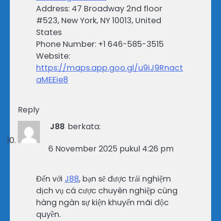
Address: 47 Broadway 2nd floor
#523, New York, NY 10013, United
States
Phone Number: +1 646-585-3515
Website:
https://maps.app.goo.gl/u9iJ9Rnact
aMEEie8
Reply
J88
berkata:
6 November 2025 pukul 4:26 pm
Đến với
J88
, bạn sẽ được trải nghiệm
dịch vụ cá cược chuyên nghiệp cùng
hàng ngàn sự kiện khuyến mãi độc
quyền.