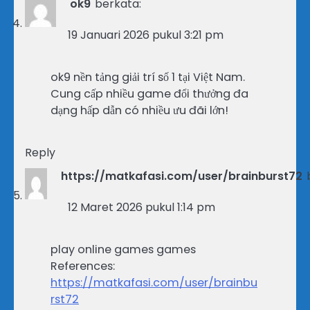
ok9
berkata:
19 Januari 2026 pukul 3:21 pm
ok9 nền tảng giải trí số 1 tại Việt Nam.
Cung cấp nhiều game đổi thưởng đa
dạng hấp dẫn có nhiều ưu đãi lớn!
Reply
https://matkafasi.com/user/brainburst72
12 Maret 2026 pukul 1:14 pm
play online games games
References:
https://matkafasi.com/user/brainbu
rst72