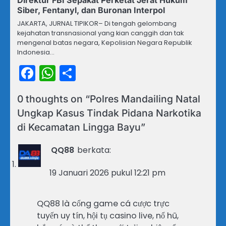
Siber, Fentanyl, dan Buronan Interpol
JAKARTA, JURNAL TIPIKOR– Di tengah gelombang
kejahatan transnasional yang kian canggih dan tak
mengenal batas negara, Kepolisian Negara Republik
Indonesia…
Facebook
WhatsApp
Share
0 thoughts on “
Polres Mandailing Natal
Ungkap Kasus Tindak Pidana Narkotika
di Kecamatan Lingga Bayu
”
QQ88
berkata:
19 Januari 2026 pukul 12:21 pm
QQ88 là cổng game cá cược trực
tuyến uy tín, hội tụ casino live, nổ hũ,