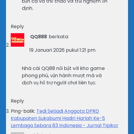
bắn cá và thể thao với trải nghiệm ổn
định.
Reply
QQ888
berkata:
19 Januari 2026 pukul 1:21 pm
Nhà cái QQ88 nổi bật với kho game
phong phú, vận hành mượt mà và
dịch vụ hỗ trợ người chơi liên tục.
Reply
Ping-balik:
Tedi Setiadi Anggota DPRD
Kabupaten Sukabumi Hadiri Harlah Ke-5
Lembaga Sebara 83 Indonesia - Jurnal Tipikor