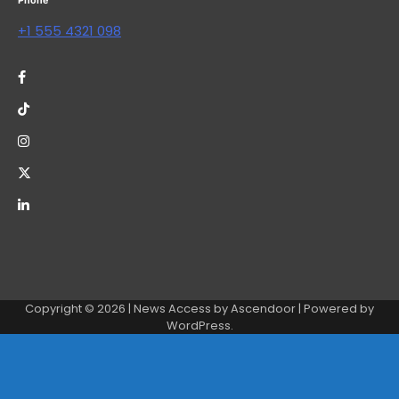
Phone
+1 555 4321 098
Copyright © 2026
| News Access by
Ascendoor
| Powered by
WordPress
.