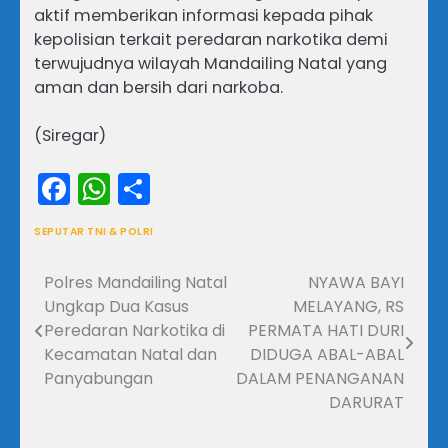
aktif memberikan informasi kepada pihak
kepolisian terkait peredaran narkotika demi
terwujudnya wilayah Mandailing Natal yang
aman dan bersih dari narkoba.
(Siregar)
Facebook
WhatsApp
Share
SEPUTAR TNI & POLRI
Polres Mandailing Natal
NYAWA BAYI
Navigasi
Ungkap Dua Kasus
MELAYANG, RS
pos
Peredaran Narkotika di
PERMATA HATI DURI
Kecamatan Natal dan
DIDUGA ABAL-ABAL
Panyabungan
DALAM PENANGANAN
DARURAT