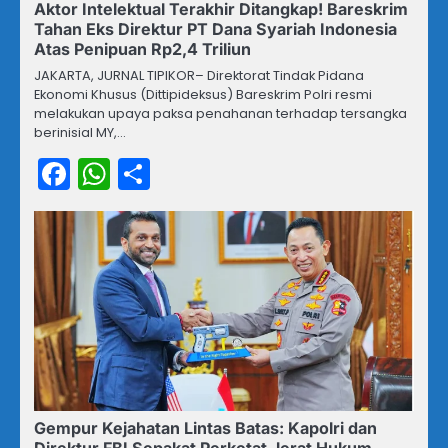
Aktor Intelektual Terakhir Ditangkap! Bareskrim
Tahan Eks Direktur PT Dana Syariah Indonesia
Atas Penipuan Rp2,4 Triliun
JAKARTA, JURNAL TIPIKOR– Direktorat Tindak Pidana
Ekonomi Khusus (Dittipideksus) Bareskrim Polri resmi
melakukan upaya paksa penahanan terhadap tersangka
berinisial MY,…
Facebook
WhatsApp
Share
Gempur Kejahatan Lintas Batas: Kapolri dan
Direktur FBI Sepakat Perketat Jerat Hukum