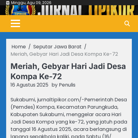
Skip
Minggu, Agu 09, 2026
to
content
Home
Seputar Jawa Barat
Meriah, Gebyar Hari Jadi Desa Kompa Ke-72
Meriah, Gebyar Hari Jadi Desa
Kompa Ke-72
16 Agustus 2025
by
Penulis
Sukabumi, jurnaltipikor.com/-Pemerintah Desa
(Pemdes) Kompa, Kecamatan Parungkuda,
Kabupaten Sukabumi, menggelar acara Hari
Jadi Desa Kompa yang ke-72, yang jatuh pada
tanggal 16 Agustus 2025, acara berlangsung di
lapang sepakbola kaliki, pada Sabtu (16/