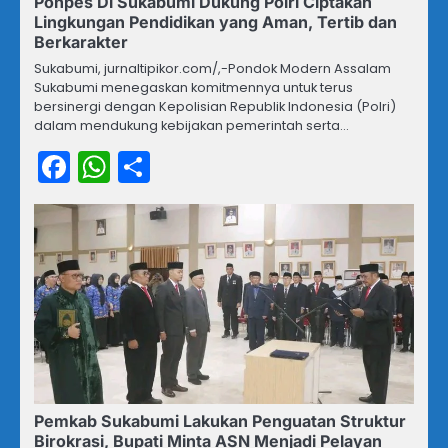
Ponpes Di Sukabumi Dukung Polri Ciptakan
Lingkungan Pendidikan yang Aman, Tertib dan
Berkarakter
Sukabumi, jurnaltipikor.com/,-Pondok Modern Assalam
Sukabumi menegaskan komitmennya untuk terus
bersinergi dengan Kepolisian Republik Indonesia (Polri)
dalam mendukung kebijakan pemerintah serta…
Facebook
WhatsApp
Share
Pemkab Sukabumi Lakukan Penguatan Struktur
Birokrasi, Bupati Minta ASN Menjadi Pelayan