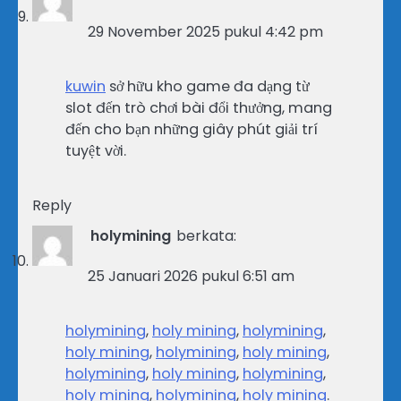
29 November 2025 pukul 4:42 pm
kuwin
sở hữu kho game đa dạng từ
slot đến trò chơi bài đổi thưởng, mang
đến cho bạn những giây phút giải trí
tuyệt vời.
Reply
holymining
berkata:
25 Januari 2026 pukul 6:51 am
holymining
,
holy mining
,
holymining
,
holy mining
,
holymining
,
holy mining
,
holymining
,
holy mining
,
holymining
,
holy mining
,
holymining
,
holy mining
.