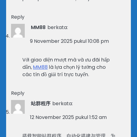
Reply
MM88
berkata:
9 November 2025 pukul 10:08 pm
Với giao diện mượt mà và ưu đãi hấp
dẫn,
MM88
là lựa chọn lý tưởng cho
các tín đồ giải trí trực tuyến.
Reply
站群程序
berkata:
12 November 2025 pukul 1:52 am
搭载智能站群程序，自动化搭建与管理，为