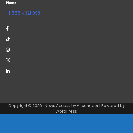
Phone
+1 555 4321 098
Copyright © 2026
| News Access by
Ascendoor
| Powered by
WordPress
.