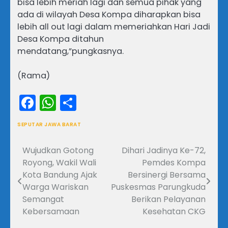
bisa lebih meriah lagi dan semua pihak yang
ada di wilayah Desa Kompa diharapkan bisa
lebih all out lagi dalam memeriahkan Hari Jadi
Desa Kompa ditahun
mendatang,”pungkasnya.
(Rama)
Facebook
WhatsApp
Share
SEPUTAR JAWA BARAT
Wujudkan Gotong
Dihari Jadinya Ke-72,
Navigasi
Royong, Wakil Wali
Pemdes Kompa
pos
Kota Bandung Ajak
Bersinergi Bersama
Warga Wariskan
Puskesmas Parungkuda
Semangat
Berikan Pelayanan
Kebersamaan
Kesehatan CKG