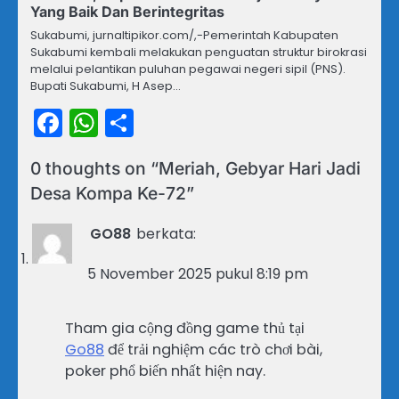
Yang Baik Dan Berintegritas
Sukabumi, jurnaltipikor.com/,-Pemerintah Kabupaten
Sukabumi kembali melakukan penguatan struktur birokrasi
melalui pelantikan puluhan pegawai negeri sipil (PNS).
Bupati Sukabumi, H Asep…
Facebook
WhatsApp
Share
0 thoughts on “
Meriah, Gebyar Hari Jadi
Desa Kompa Ke-72
”
GO88
berkata:
5 November 2025 pukul 8:19 pm
Tham gia cộng đồng game thủ tại
Go88
để trải nghiệm các trò chơi bài,
poker phổ biến nhất hiện nay.