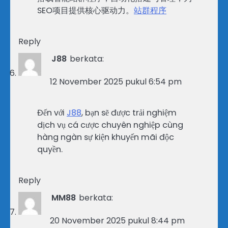
SEO项目提供核心驱动力。
站群程序
Reply
J88
berkata:
12 November 2025 pukul 6:54 pm
Đến với
J88
, bạn sẽ được trải nghiệm
dịch vụ cá cược chuyên nghiệp cùng
hàng ngàn sự kiện khuyến mãi độc
quyền.
Reply
MM88
berkata:
20 November 2025 pukul 8:44 pm