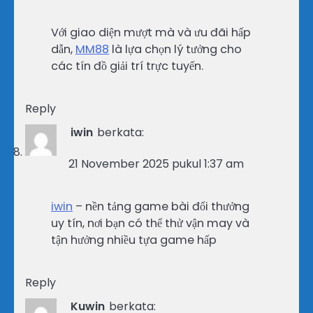
Với giao diện mượt mà và ưu đãi hấp
dẫn,
MM88
là lựa chọn lý tưởng cho
các tín đồ giải trí trực tuyến.
Reply
iwin
berkata:
21 November 2025 pukul 1:37 am
iwin
– nền tảng game bài đổi thưởng
uy tín, nơi bạn có thể thử vận may và
tận hưởng nhiều tựa game hấp
Reply
Kuwin
berkata: