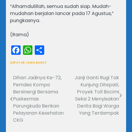
“Alhamdulillah, semua sudah siap. Mudah-
mudahan berjalan lancar pada 17 Agustus,”
pungkasnya.
(Rama)
Facebook
WhatsApp
Share
SEPUTAR JAWA BARAT
Dihari Jadinya Ke-72,
Janji Ganti Rugi Tak
Navigasi
Pemdes Kompa
Kunjung Ditepati,
pos
Bersinergi Bersama
Proyek Toll Bocimi
Puskesmas
Seksi 2 Menyisakan
Parungkuda Berikan
Derita Bagi Warga
Pelayanan Kesehatan
Yang Terdampak
CKG