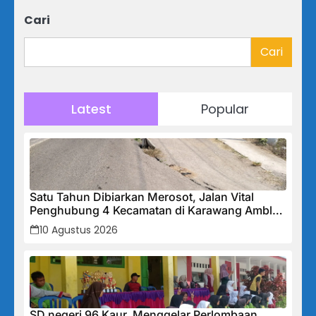
Cari
Cari
Latest
Popular
Satu Tahun Dibiarkan Merosot, Jalan Vital
Penghubung 4 Kecamatan di Karawang Amblas
50 CM: PUPR Dinilai Abai, Warga Waswas
10 Agustus 2026
Menanti Musim Hujan
SD negeri 96 Kaur, Menggelar Perlombaan