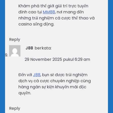
Khám phá thế giới giải trí trực tuyến
đỉnh cao tại
MM88
, nơi mang đến
những trải nghiệm cá cược thể thao và
casino sống động.
Reply
J88
berkata:
29 November 2025 pukul 6:29 am
Đến với
J88
, bạn sẽ được trải nghiệm
dịch vụ cá cược chuyên nghiệp cùng
hàng ngàn sự kiện khuyến mãi độc
quyền.
Reply