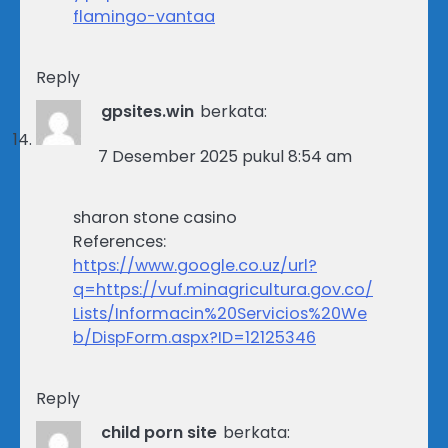
flamingo-vantaa
Reply
gpsites.win
berkata:
7 Desember 2025 pukul 8:54 am
sharon stone casino
References:
https://www.google.co.uz/url?
q=https://vuf.minagricultura.gov.co/
Lists/Informacin%20Servicios%20We
b/DispForm.aspx?ID=12125346
Reply
child porn site
berkata: