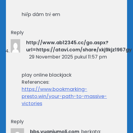
hiếp dâm trẻ em
Reply
http://www.ab12345.cc/go.aspx?
url=https://atavi.com/share/xkj9kjz1967gy
29 November 2025 pukul 11:57 pm
play online blackjack
References:
https://www.bookmarking-
presto.win/your-path-to-massive-
victories
Reply
bbs.yuanjumoli.com
berkata: