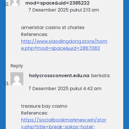
mod=space&uid=2385222
7 Desember 2025 pukul 2:13 am
ameristar casino st charles
References:
http://www.xiaodingdong.store/hom
e.php?mod=space&uid=2867083
Reply
holycrossconvent.edu.na
berkata:
7 Desember 2025 pukul 4:42 am
treasure bay casino
References:
https://socialbookmarknew.win/stor
y.php?title=break-sokos-hotel-