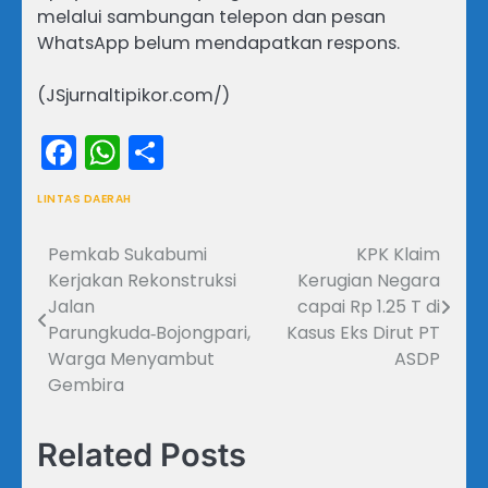
melalui sambungan telepon dan pesan
WhatsApp belum mendapatkan respons.
​(JSjurnaltipikor.com/)
Facebook
WhatsApp
Share
LINTAS DAERAH
Pemkab Sukabumi
KPK Klaim
Navigasi
Kerjakan Rekonstruksi
Kerugian Negara
pos
Jalan
capai Rp 1.25 T di
Parungkuda‑Bojongpari,
Kasus Eks Dirut PT
Warga Menyambut
ASDP
Gembira
Related Posts