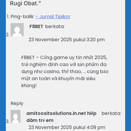
Rugi Obat.
”
Ping-balik:
- Jurnal Tipikor
F8BET
berkata:
23 November 2025 pukul 3:20 pm
F8BET – Cổng game uy tín nhất 2025,
trải nghiệm đỉnh cao với sản phẩm đa
dạng như casino, thể thao, … cùng bảo
mật an toàn và khuyến mãi siêu
khủng!
Reply
amitoositsolutions.in.net hiếp
berkata:
dâm trẻ em
23 November 2025 pukul 4:09 pm