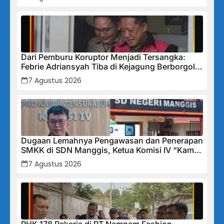
Dari Pemburu Koruptor Menjadi Tersangka:
Febrie Adriansyah Tiba di Kejagung Berborgol,
Bawa Map Biru dan Senyum Penuh Teka-teki
7 Agustus 2026
Dugaan Lemahnya Pengawasan dan Penerapan
SMKK di SDN Manggis, Ketua Komisi IV “Kami
Tidak Akan Segan Menindak”
7 Agustus 2026
PHK 178 Pekerja di PT Namnam Fashion