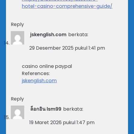
hotel-casino-comprehensive-guide/
Reply
jskenglish.com
berkata:
29 Desember 2025 pukul 1:41 pm
casino online paypal
References:
jskenglish.com
Reply
ล็อกอิน lsm99
berkata:
19 Maret 2026 pukul 1:47 pm