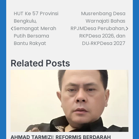
HUT Ke 57 Provinsi
Musrenbang Desa
Navigasi
Bengkulu,
Warnajati Bahas
pos
Semangat Merah
RPJMDesa Perubahan,
Putih Bersama
RKPDesa 2026, dan
Bantu Rakyat
DU‑RKPDesa 2027
Related Posts
AHMAD TARMIZI: REFORMIS BERDARAH