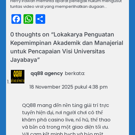
Herry Irawan meminta aparat penegak hukum mengusut
tuntas video viral yang memperlihatkan dugaan…
Facebook
WhatsApp
Share
0 thoughts on “
Lokakarya Penguatan
Kepemimpinan Akademik dan Manajerial
untuk Pencapaian Visi Universitas
Jayabaya
”
qq88 agency
berkata:
18 November 2025 pukul 4:38 pm
QQ88 mang đến nền tảng giải trí trực
tuyến hiện đại, nơi người chơi có thể
khám phá casino live, nổ hũ, thể thao
và bắn cá trong một giao diện tối ưu.
Với cam kết minh bạch và bảo mật