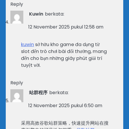
Reply
Kuwin
berkata:
12 November 2025 pukul 12:58 am
kuwin
sở hữu kho game đa dạng từ
slot đến trò chơi bài đổi thưởng, mang
đến cho bạn những giây phút giải trí
tuyệt vời.
Reply
站群程序
berkata:
12 November 2025 pukul 6:50 am
采用高效谷歌站群策略，快速提升网站在搜