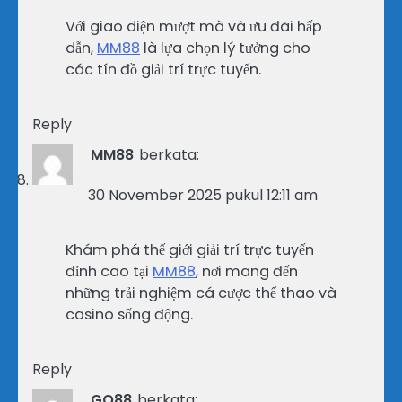
Với giao diện mượt mà và ưu đãi hấp
dẫn,
MM88
là lựa chọn lý tưởng cho
các tín đồ giải trí trực tuyến.
Reply
MM88
berkata:
30 November 2025 pukul 12:11 am
Khám phá thế giới giải trí trực tuyến
đỉnh cao tại
MM88
, nơi mang đến
những trải nghiệm cá cược thể thao và
casino sống động.
Reply
GO88
berkata: