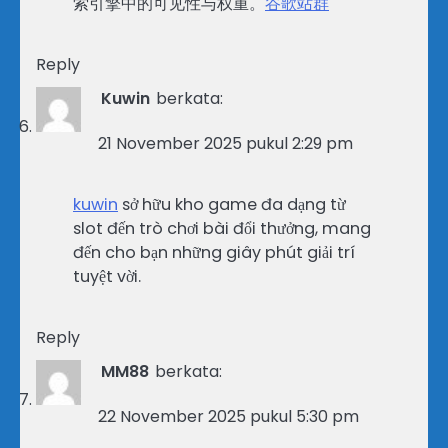
索引擎中的可见性与权重。
谷歌站群
Reply
Kuwin
berkata:
21 November 2025 pukul 2:29 pm
kuwin
sở hữu kho game đa dạng từ
slot đến trò chơi bài đổi thưởng, mang
đến cho bạn những giây phút giải trí
tuyệt vời.
Reply
MM88
berkata:
22 November 2025 pukul 5:30 pm