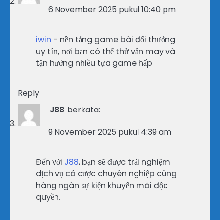
6 November 2025 pukul 10:40 pm
iwin
– nền tảng game bài đổi thưởng
uy tín, nơi bạn có thể thử vận may và
tận hưởng nhiều tựa game hấp
Reply
J88
berkata:
9 November 2025 pukul 4:39 am
Đến với
J88
, bạn sẽ được trải nghiệm
dịch vụ cá cược chuyên nghiệp cùng
hàng ngàn sự kiện khuyến mãi độc
quyền.