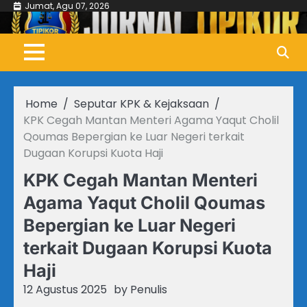
Skip
Jumat, Agu 07, 2026
to
content
Home
Seputar KPK & Kejaksaan
KPK Cegah Mantan Menteri Agama Yaqut Cholil
Qoumas Bepergian ke Luar Negeri terkait
Dugaan Korupsi Kuota Haji
KPK Cegah Mantan Menteri
Agama Yaqut Cholil Qoumas
Bepergian ke Luar Negeri
terkait Dugaan Korupsi Kuota
Haji
12 Agustus 2025
by
Penulis