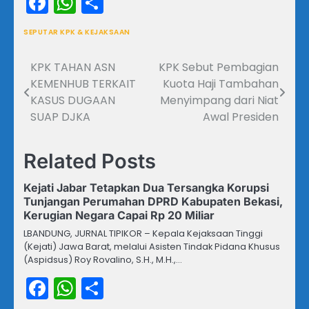
Facebook
WhatsApp
Share
SEPUTAR KPK & KEJAKSAAN
KPK TAHAN ASN
KPK Sebut Pembagian
Navigasi
KEMENHUB TERKAIT
Kuota Haji Tambahan
pos
KASUS DUGAAN
Menyimpang dari Niat
SUAP DJKA
Awal Presiden
Related Posts
Kejati Jabar Tetapkan Dua Tersangka Korupsi
Tunjangan Perumahan DPRD Kabupaten Bekasi,
Kerugian Negara Capai Rp 20 Miliar
LBANDUNG, JURNAL TIPIKOR – Kepala Kejaksaan Tinggi
(Kejati) Jawa Barat, melalui Asisten Tindak Pidana Khusus
(Aspidsus) Roy Rovalino, S.H., M.H.,…
Facebook
WhatsApp
Share