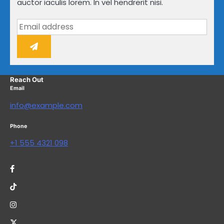
auctor iaculis lorem. In vel hendrerit nisi.
Reach Out
Email
info@example.com
Phone
+1 555 4321 098