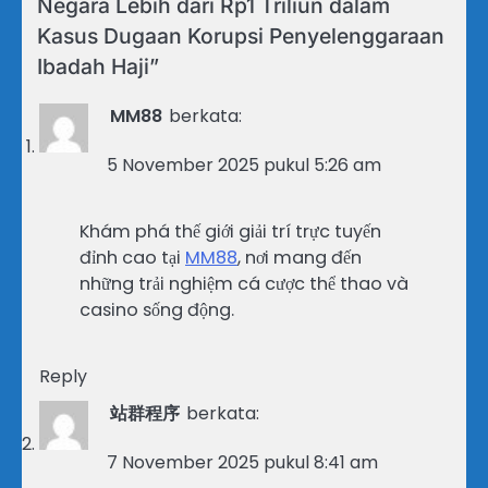
Negara Lebih dari Rp1 Triliun dalam
Kasus Dugaan Korupsi Penyelenggaraan
Ibadah Haji
”
MM88
berkata:
5 November 2025 pukul 5:26 am
Khám phá thế giới giải trí trực tuyến
đỉnh cao tại
MM88
, nơi mang đến
những trải nghiệm cá cược thể thao và
casino sống động.
Reply
站群程序
berkata:
7 November 2025 pukul 8:41 am