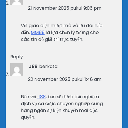
21 November 2025 pukul 9:06 pm
Với giao diện mượt mà và ưu đãi hấp
dẫn,
MM88
là lựa chọn lý tưởng cho
các tín đồ giải trí trực tuyến.
Reply
J88
berkata:
22 November 2025 pukul 1:48 am
Đến với
J88
, bạn sẽ được trải nghiệm
dịch vụ cá cược chuyên nghiệp cùng
hàng ngàn sự kiện khuyến mãi độc
quyền.