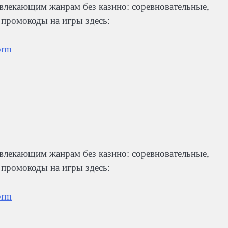
лекающим жанрам без казино: соревновательные,
е промокоды на игры здесь:
orm
лекающим жанрам без казино: соревновательные,
е промокоды на игры здесь:
orm