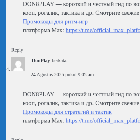
DON8PLAY — короткий и честный гид по вов
кооп, рогалик, тактика и др. Смотрите свежи
Промокоды для ритм-игр
платформа Max:
https://t.me/official_max_platf
Reply
DonPlay
berkata:
24 Agustus 2025 pukul 9:05 am
DON8PLAY — короткий и честный гид по вов
кооп, рогалик, тактика и др. Смотрите свежи
Промокоды для стратегий и тактик
платформа Max:
https://t.me/official_max_platf