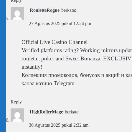
Reply
RouletteRogue
berkata:
27 Agustus 2025 pukul 12:24 pm
Official Live Casino Channel
Verified platforms rating? Working mirrors upd
roulette, poker and Sweet Bonanza. EXCLUS
instantly!
Коллекция промокодов, бонусов и акций и ка
канал казино Telegram
Reply
HighRollerMage
berkata:
30 Agustus 2025 pukul 2:32 am