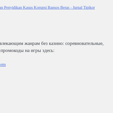
Penyidikan Kasus Korupsi Bansos Beras - Jurnal Tipikor
лекающим жанрам без казино: соревновательные,
е промокоды на игры здесь:
orm