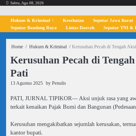
Skip
Sabtu, Agu 08, 2026
to
content
Hukum & Kriminal
Kesehatan
Seputar Jawa Barat
Seputar Bandung Raya
Lintas Daerah
Seputar TNI & P
Home
Hukum & Kriminal
Kerusuhan Pecah di Tengah Aksi
Kerusuhan Pecah di Tengah
Pati
13 Agustus 2025
by
Penulis
PATI, JURNAL TIPIKOR— Aksi unjuk rasa yang awal
terkait kenaikan Pajak Bumi dan Bangunan (Pedesaan
Kerusuhan mengakibatkan sejumlah kerusakan, terma
kantor bupati.