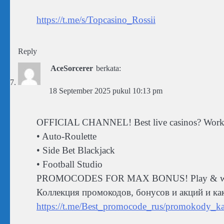
https://t.me/s/Topcasino_Rossii
Reply
AceSorcerer
berkata:
18 September 2025 pukul 10:13 pm
OFFICIAL CHANNEL! Best live casinos? Working
• Auto-Roulette
• Side Bet Blackjack
• Football Studio
PROMOCODES FOR MAX BONUS! Play & withd
Коллекция промокодов, бонусов и акций и ка
https://t.me/Best_promocode_rus/promokody_ka