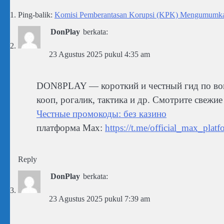
Ping-balik:
Komisi Pemberantasan Korupsi (KPK) Mengumumkan 
DonPlay
berkata:
23 Agustus 2025 pukul 4:35 am
DON8PLAY — короткий и честный гид по вов
кооп, рогалик, тактика и др. Смотрите свежи
Честные промокоды: без казино
платформа Max:
https://t.me/official_max_platf
Reply
DonPlay
berkata:
23 Agustus 2025 pukul 7:39 am