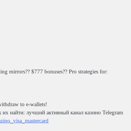
 mirrors?? $777 bonuses?? Pro strategies for:
raw to e-wallets!
к их найти: лучший активный канал казино Telegram
zino_visa_mastercard