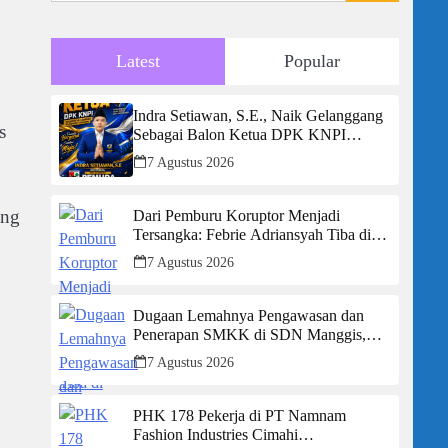
Latest
Popular
Indra Setiawan, S.E., Naik Gelanggang
s
Sebagai Balon Ketua DPK KNPI
Kecamatan Ciambar
7 Agustus 2026
ang
Dari Pemburu Koruptor Menjadi
Tersangka: Febrie Adriansyah Tiba di
Kejagung Berborgol, Bawa Map Biru
7 Agustus 2026
dan Senyum Penuh Teka-teki
Dugaan Lemahnya Pengawasan dan
Penerapan SMKK di SDN Manggis,
Ketua Komisi IV “Kami Tidak Akan
7 Agustus 2026
Segan Menindak”
PHK 178 Pekerja di PT Namnam
Fashion Industries Cimahi