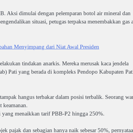
B. Aksi dimulai dengan pelemparan botol air mineral dan
ngendalikan situasi, petugas terpaksa menembakkan gas a
ahan Menyimpang dari Niat Awal Presiden
elakukan tindakan anarkis. Mereka merusak kaca jendela
b) Pati yang berada di kompleks Pendopo Kabupaten Pat
 tampak hangus terbakar dalam posisi terbalik. Seorang wa
at keamanan.
ati yang menaikkan tarif PBB-P2 hingga 250%.
bjek pajak dan sebagian hanya naik sebesar 50%, pernyata