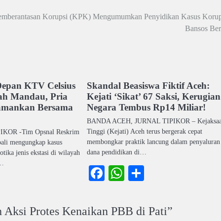
emberantasan Korupsi (KPK) Mengumumkan Penyidikan Kasus Korup
Bansos Ber
Depan KTV Celsius
Skandal Beasiswa Fiktif Aceh:
ah Mandau, Pria
Kejati ‘Sikat’ 67 Saksi, Kerugian
iamankan Bersama
Negara Tembus Rp14 Miliar!
BANDA ACEH, JURNAL TIPIKOR – Kejaksa
Tinggi (Kejati) Aceh terus bergerak cepat
KOR -Tim Opsnal Reskrim
membongkar praktik lancung dalam penyaluran
ali mengungkap kasus
dana pendidikan di…
tika jenis ekstasi di wilayah
g…
Facebook
WhatsApp
Share
ook
atsApp
Share
 Aksi Protes Kenaikan PBB di Pati
”