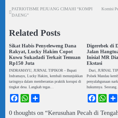
PATRIOTISME PEJUANG CIMAHI “KOMPI
Komisi P
Navigasi
DAENG”
pos
Related Posts
Sikat Habis Penyeleweng Dana
Digerebek di 
Rakyat, Lucky Hakim Copot
Jalan Hangtu
Kuwu Sukadadi Terkait Temuan
Inisial MR D
Rp150 Juta
Ekstasi
INDRAMAYU, JURNAL TIPIKOR – Bupati
Duri, JURNAL TIPI
Indramayu, Lucky Hakim, kembali menunjukkan
Polsek Mandau kemb
taringnya dalam memberantas praktik korupsi di
penyalahgunaan narko
tingkat desa. Langkah tegas…
hukumnya. Seoran
Facebook
WhatsApp
Share
Faceb
Wh
0 thoughts on “
Kerusuhan Pecah di Tengah