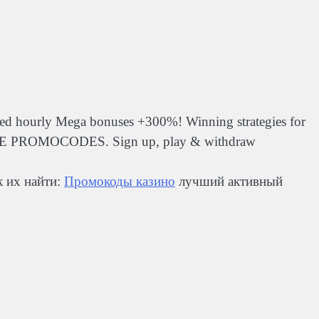
ated hourly Mega bonuses +300%! Winning strategies for
IVE PROMOCODES. Sign up, play & withdraw
к их найти:
Промокоды казино
лучший активный