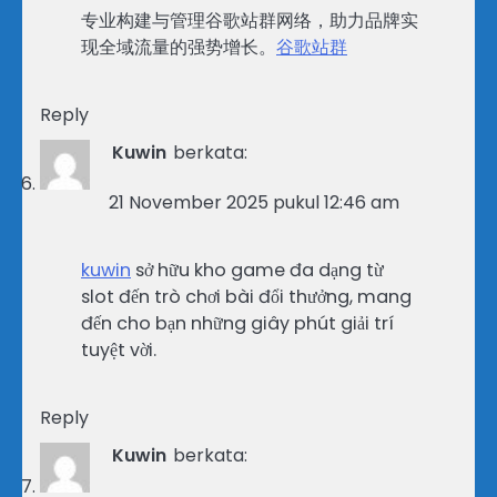
专业构建与管理谷歌站群网络，助力品牌实
现全域流量的强势增长。
谷歌站群
Reply
Kuwin
berkata:
21 November 2025 pukul 12:46 am
kuwin
sở hữu kho game đa dạng từ
slot đến trò chơi bài đổi thưởng, mang
đến cho bạn những giây phút giải trí
tuyệt vời.
Reply
Kuwin
berkata: