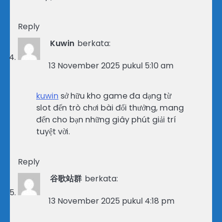
Reply
Kuwin
berkata:
13 November 2025 pukul 5:10 am
kuwin
sở hữu kho game đa dạng từ
slot đến trò chơi bài đổi thưởng, mang
đến cho bạn những giây phút giải trí
tuyệt vời.
Reply
谷歌站群
berkata:
13 November 2025 pukul 4:18 pm