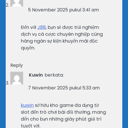
5 November 2025 pukul 3:41 am
Đến với
J88
, bạn sẽ được trải nghiệm
dịch vụ cá cược chuyên nghiệp cùng
hàng ngàn sự kiện khuyến mãi độc
quyền.
Reply
Kuwin
berkata:
7 November 2025 pukul 5:33 am
kuwin
sở hữu kho game đa dạng từ
slot đến trò chơi bài đổi thưởng, mang
đến cho bạn những giây phút giải trí
tuyệt vời.