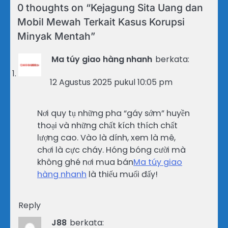
0 thoughts on “
Kejagung Sita Uang dan
Mobil Mewah Terkait Kasus Korupsi
Minyak Mentah
”
Ma túy giao hàng nhanh
berkata:
12 Agustus 2025 pukul 10:05 pm
Nơi quy tụ những pha “gáy sớm” huyền
thoại và những chất kích thích chất
lượng cao. Vào là dính, xem là mê,
chơi là cực cháy. Hóng bóng cười mà
không ghé nơi mua bán
Ma túy giao
hàng nhanh
là thiếu muối đấy!
Reply
J88
berkata: