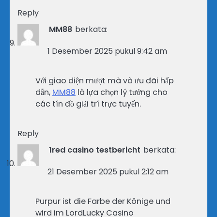
Reply
MM88
berkata:
1 Desember 2025 pukul 9:42 am
Với giao diện mượt mà và ưu đãi hấp
dẫn,
MM88
là lựa chọn lý tưởng cho
các tín đồ giải trí trực tuyến.
Reply
1red casino testbericht
berkata:
21 Desember 2025 pukul 2:12 am
Purpur ist die Farbe der Könige und
wird im LordLucky Casino