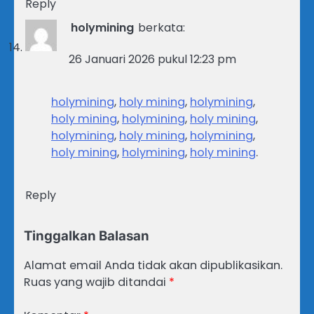
Reply
holymining
berkata:
26 Januari 2026 pukul 12:23 pm
holymining
,
holy mining
,
holymining
,
holy mining
,
holymining
,
holy mining
,
holymining
,
holy mining
,
holymining
,
holy mining
,
holymining
,
holy mining
.
Reply
Tinggalkan Balasan
Alamat email Anda tidak akan dipublikasikan.
Ruas yang wajib ditandai
*