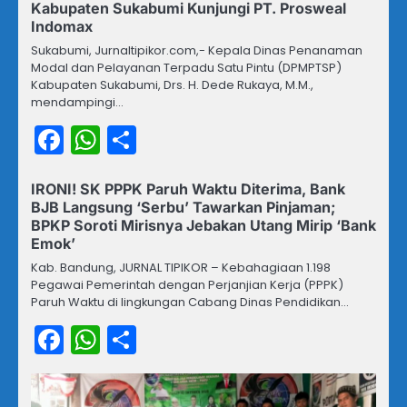
Kabupaten Sukabumi Kunjungi PT. Prosweal
Indomax
Sukabumi, Jurnaltipikor.com,- Kepala Dinas Penanaman
Modal dan Pelayanan Terpadu Satu Pintu (DPMPTSP)
Kabupaten Sukabumi, Drs. H. Dede Rukaya, M.M.,
mendampingi…
Facebook
WhatsApp
Share
IRONI! SK PPPK Paruh Waktu Diterima, Bank
BJB Langsung ‘Serbu’ Tawarkan Pinjaman;
BPKP Soroti Mirisnya Jebakan Utang Mirip ‘Bank
Emok’
Kab. Bandung, JURNAL TIPIKOR – Kebahagiaan 1.198
Pegawai Pemerintah dengan Perjanjian Kerja (PPPK)
Paruh Waktu di lingkungan Cabang Dinas Pendidikan…
Facebook
WhatsApp
Share