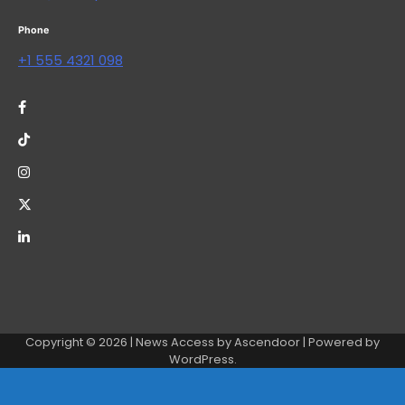
Phone
+1 555 4321 098
Copyright © 2026
| News Access by
Ascendoor
| Powered by
WordPress
.