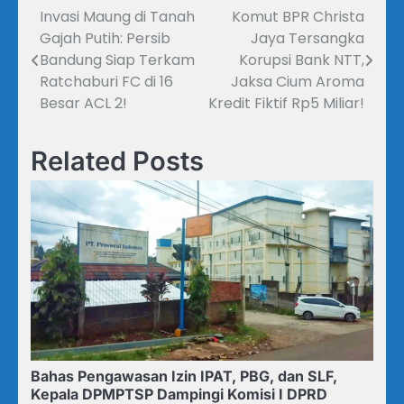
Invasi Maung di Tanah
Komut BPR Christa
Navigasi
Gajah Putih: Persib
Jaya Tersangka
pos
Bandung Siap Terkam
Korupsi Bank NTT,
Ratchaburi FC di 16
Jaksa Cium Aroma
Besar ACL 2!
Kredit Fiktif Rp5 Miliar!
Related Posts
Bahas Pengawasan Izin IPAT, PBG, dan SLF,
Kepala DPMPTSP Dampingi Komisi I DPRD