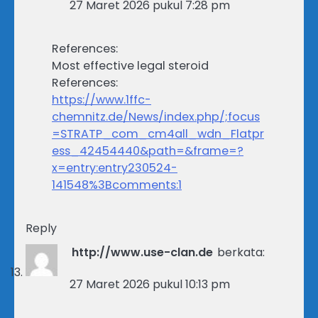
27 Maret 2026 pukul 7:28 pm
References:
Most effective legal steroid
References:
https://www.1ffc-
chemnitz.de/News/index.php/;focus
=STRATP_com_cm4all_wdn_Flatpr
ess_42454440&path=&frame=?
x=entry:entry230524-
141548%3Bcomments:1
Reply
http://www.use-clan.de
berkata:
27 Maret 2026 pukul 10:13 pm