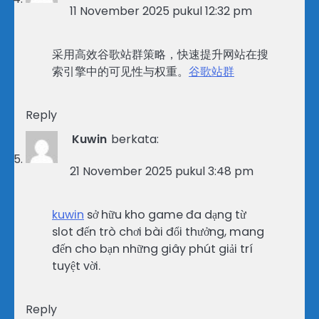
11 November 2025 pukul 12:32 pm
采用高效谷歌站群策略，快速提升网站在搜
索引擎中的可见性与权重。
谷歌站群
Reply
Kuwin
berkata:
21 November 2025 pukul 3:48 pm
kuwin
sở hữu kho game đa dạng từ
slot đến trò chơi bài đổi thưởng, mang
đến cho bạn những giây phút giải trí
tuyệt vời.
Reply