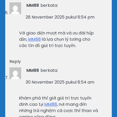
MM88
berkata:
28 November 2025 pukul 6:54 pm
Với giao diện mượt mà và ưu đãi hấp
dẫn,
MM88
là lựa chọn lý tưởng cho
các tín đồ giải trí trực tuyến.
Reply
MM88
berkata:
30 November 2025 pukul 8:54 am
Khám phá thế giới giải trí trực tuyến
đỉnh cao tại
MM88
, nơi mang đến
những trải nghiệm cá cược thể thao và
casino sống động.