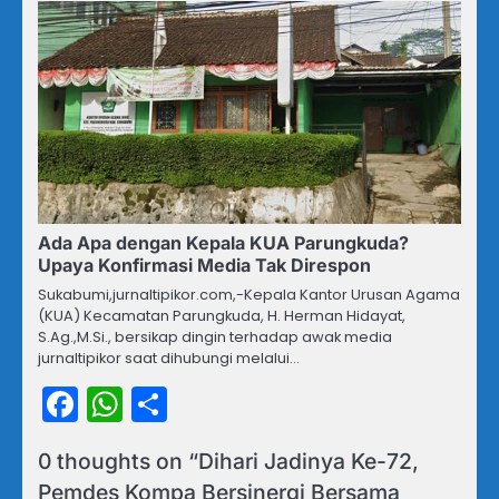
Ada Apa dengan Kepala KUA Parungkuda?
Upaya Konfirmasi Media Tak Direspon
Sukabumi,jurnaltipikor.com,-Kepala Kantor Urusan Agama
(KUA) Kecamatan Parungkuda, H. Herman Hidayat,
S.Ag.,M.Si., bersikap dingin terhadap awak media
jurnaltipikor saat dihubungi melalui…
Facebook
WhatsApp
Share
0 thoughts on “
Dihari Jadinya Ke-72,
Pemdes Kompa Bersinergi Bersama