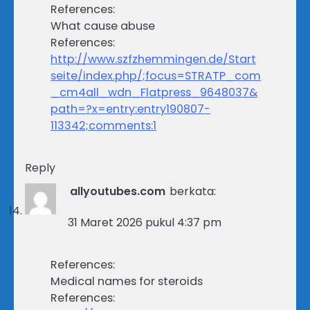
References:
What cause abuse
References:
http://www.szfzhemmingen.de/Start
seite/index.php/;focus=STRATP_com
_cm4all_wdn_Flatpress_9648037&
path=?x=entry:entry190807-
113342;comments:1
Reply
allyoutubes.com
berkata:
31 Maret 2026 pukul 4:37 pm
References:
Medical names for steroids
References: