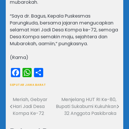
mubarokah.
“Saya dr. Bagus, Kepala Puskesmas
Parungkuda, bersama jajaran mengucapkan
selamat Hari Jadi Desa Kompa ke-72, semoga
Desa Kompa semakin maju, sejahtera dan
Mubarokah, aamiin,” pungkasnya.
(Rama)
Facebook
WhatsApp
Share
SEPUTAR JAWA BARAT
Meriah, Gebyar
Menjelang HUT RI Ke-80,
Navigasi
Hari Jadi Desa
Bupati Sukabumi Kukuhkan
pos
Kompa Ke-72
32 Anggota Paskibraka