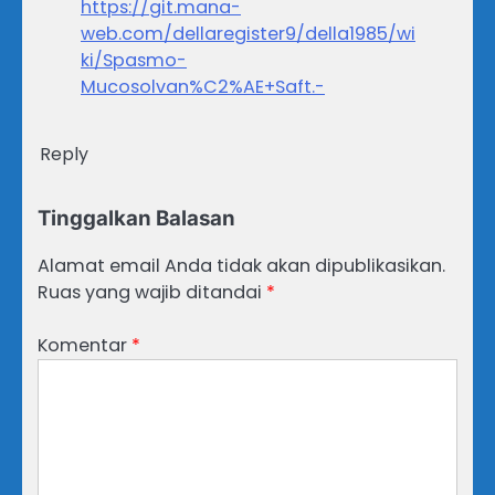
https://git.mana-
web.com/dellaregister9/della1985/wi
ki/Spasmo-
Mucosolvan%C2%AE+Saft.-
Reply
Tinggalkan Balasan
Alamat email Anda tidak akan dipublikasikan.
Ruas yang wajib ditandai
*
Komentar
*