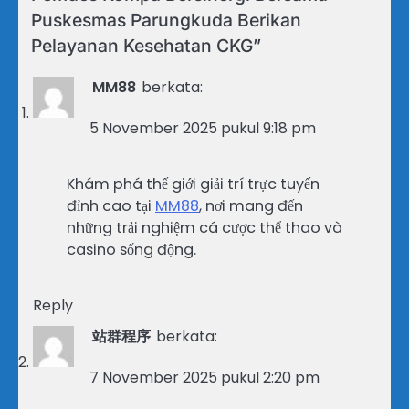
Puskesmas Parungkuda Berikan
Pelayanan Kesehatan CKG
”
MM88
berkata:
5 November 2025 pukul 9:18 pm
Khám phá thế giới giải trí trực tuyến
đỉnh cao tại
MM88
, nơi mang đến
những trải nghiệm cá cược thể thao và
casino sống động.
Reply
站群程序
berkata:
7 November 2025 pukul 2:20 pm