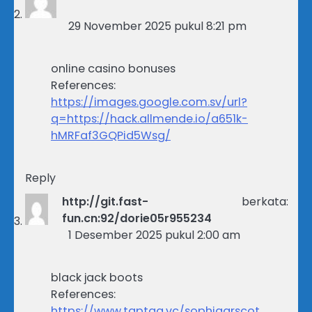
29 November 2025 pukul 8:21 pm
online casino bonuses
References:
https://images.google.com.sv/url?
q=https://hack.allmende.io/a651k-
hMRFaf3GQPid5Wsg/
Reply
http://git.fast-
berkata:
fun.cn:92/dorie05r955234
1 Desember 2025 pukul 2:00 am
black jack boots
References:
https://www.taptag.vc/sophiaarscot