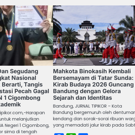
 Dan Segudang
Mahkota Binokasih Kembali
gkat Nasional
Bersemayam di Tatar Sunda:
 Berarti, Tangis
Kirab Budaya 2026 Guncang
stasi Pecah Gagal
Bandung dengan Gelora
 1 Cigombong
Sejarah dan Identitas
kademik
Bandung, JURNAL TIPIKOR – Kota
Bandung bergemuruh oleh dentuma
tipikor.com,-Harapan
kendang dan sorak-sorai ribuan war
 untuk melanjutkan
yang memadati jalur kirab pada Sab
MA Negeri 1 Cigombong,
 sirna di tengah