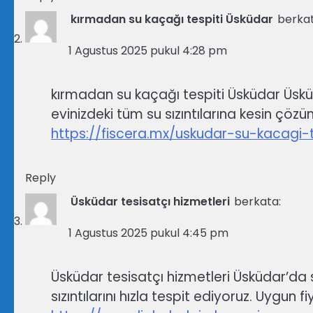
kırmadan su kaçağı tespiti Üsküdar
berkat
1 Agustus 2025 pukul 4:28 pm
kırmadan su kaçağı tespiti Üsküdar Üskü
evinizdeki tüm su sızıntılarına kesin çöz
https://fiscera.mx/uskudar-su-kacagi-t
Reply
Üsküdar tesisatçı hizmetleri
berkata:
1 Agustus 2025 pukul 4:45 pm
Üsküdar tesisatçı hizmetleri Üsküdar’da s
sızıntılarını hızla tespit ediyoruz. Uygun f