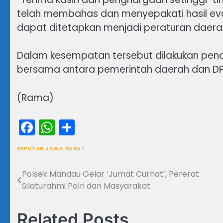
telah membahas dan menyepakati hasil eva
dapat ditetapkan menjadi peraturan daerah
Dalam kesempatan tersebut dilakukan pen
bersama antara pemerintah daerah dan DP
(Rama)
Facebook
WhatsApp
Share
SEPUTAR JAWA BARAT
Polsek Mandau Gelar ‘Jumat Curhat’, Pererat
Navigasi
Silaturahmi Polri dan Masyarakat
pos
Related Posts