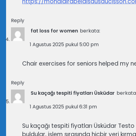
https://mondialrabelaisdusaucisson.c
Reply
fat loss for women
berkata:
1 Agustus 2025 pukul 5:00 pm
Chair exercises for seniors helped my ne
Reply
Su kaçağı tespiti fiyatları Üsküdar
berkata
1 Agustus 2025 pukul 6:31 pm
Su kaçağı tespiti fiyatları Üsküdar Test
buldular, işlem sırasında hiçbir yeri kır