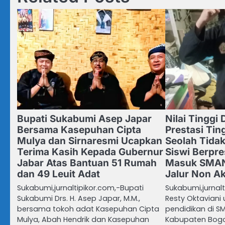
Bupati Sukabumi Asep Japar
Nilai Tinggi
Bersama Kasepuhan Cipta
Prestasi Tin
Mulya dan Sirnaresmi Ucapkan
Seolah Tidak
Terima Kasih Kepada Gubernur
Siswi Berpre
Jabar Atas Bantuan 51 Rumah
Masuk SMAN
dan 49 Leuit Adat
Jalur Non A
Sukabumi,jurnaltipikor.com,-Bupati
Sukabumi,jurnal
Sukabumi Drs. H. Asep Japar, M.M.,
Resty Oktaviani
bersama tokoh adat Kasepuhan Cipta
pendidikan di S
Mulya, Abah Hendrik dan Kasepuhan
Kabupaten Bogor