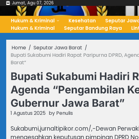
Skip
Jumat, Agu 07, 2026
to
content
Hukum & Kriminal
Kesehatan
Seputar Jawa
Hukum & Kriminal
Seputar Bandung Raya
Li
Home
Seputar Jawa Barat
Bupati Sukabumi Hadiri Rapat Paripurna DPRD, Agen
Barat”
Bupati Sukabumi Hadiri 
Agenda “Pengambilan Kep
Gubernur Jawa Barat”
1 Agustus 2025
by
Penulis
Sukabumi,jurnaltipikor.com/,-Dewan Perwa
mengesahkan keputusan pimpinan DPRD Nom