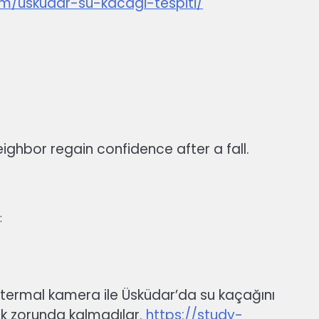
om/uskudar-su-kacagi-tespiti/
ighbor regain confidence after a fall.
:
o termal kamera ile Üsküdar’da su kaçağını
mak zorunda kalmadılar.
https://study-