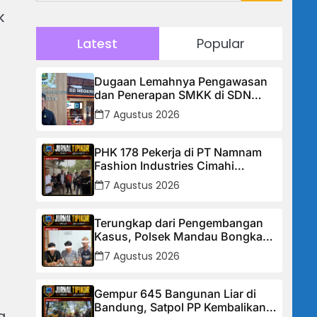
k
Latest
Popular
Dugaan Lemahnya Pengawasan
dan Penerapan SMKK di SDN
Manggis, Ketua Komisi IV “Kami
7 Agustus 2026
Tidak Akan Segan Menindak”
PHK 178 Pekerja di PT Namnam
Fashion Industries Cimahi
Dipertanyakan: Perusahaan Klaim
7 Agustus 2026
Rugi, Laporan Keuangan Justru
Tunjukkan Penurunan Laba.
Terungkap dari Pengembangan
Kasus, Polsek Mandau Bongkar
Peredaran Sabu dan Ekstasi di Air
7 Agustus 2026
Jamban, Tiga Pelaku Diamankan
Gempur 645 Bangunan Liar di
Bandung, Satpol PP Kembalikan
g