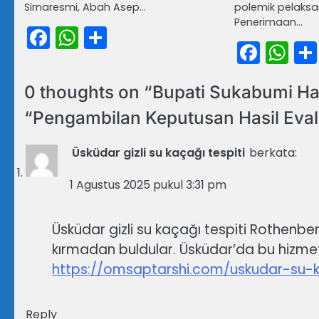
Sirnaresmi, Abah Asep…
polemik pelaks
Penerimaan…
Facebook
WhatsApp
Share
Face
Wh
0 thoughts on “
Bupati Sukabumi Ha
“Pengambilan Keputusan Hasil Eval
Üsküdar gizli su kaçağı tespiti
berkata:
1 Agustus 2025 pukul 3:31 pm
Üsküdar gizli su kaçağı tespiti Rothenberg
kırmadan buldular. Üsküdar’da bu hizmeti
https://omsaptarshi.com/uskudar-su-k
Reply