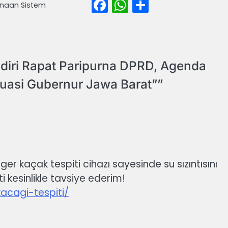
Facebook
WhatsApp
Share
anaan Sistem
book
atsApp
Share
diri Rapat Paripurna DPRD, Agenda
uasi Gubernur Jawa Barat”
”
er kaçak tespiti cihazı sayesinde su sızıntısını
 kesinlikle tavsiye ederim!
acagi-tespiti/