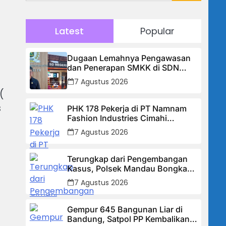
Latest
Popular
Dugaan Lemahnya Pengawasan
dan Penerapan SMKK di SDN
Manggis, Ketua Komisi IV “Kami
7 Agustus 2026
Tidak Akan Segan Menindak”
(
s
PHK 178 Pekerja di PT Namnam
Fashion Industries Cimahi
Dipertanyakan: Perusahaan Klaim
7 Agustus 2026
Rugi, Laporan Keuangan Justru
Tunjukkan Penurunan Laba.
Terungkap dari Pengembangan
Kasus, Polsek Mandau Bongkar
Peredaran Sabu dan Ekstasi di Air
7 Agustus 2026
Jamban, Tiga Pelaku Diamankan
Gempur 645 Bangunan Liar di
Bandung, Satpol PP Kembalikan