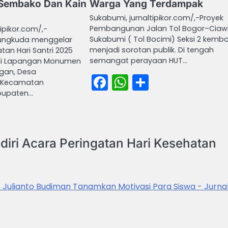
 Sembako Dan Kain
Warga Yang Terdampak
Sukabumi, jurnaltipikor.com/,-Proyek
Pembangunan Jalan Tol Bogor–Ciaw
ipikor.com/,-
Sukabumi ( Tol Bocimi) Seksi 2 kemba
ungkuda menggelar
menjadi sorotan publik. Di tengah
tan Hari Santri 2025
semangat perayaan HUT…
 di Lapangan Monumen
gan, Desa
Facebook
WhatsApp
Share
, Kecamatan
bupaten…
book
atsApp
Share
iri Acara Peringatan Hari Kesehatan
n Julianto Budiman Tanamkan Motivasi Para Siswa - Jurna