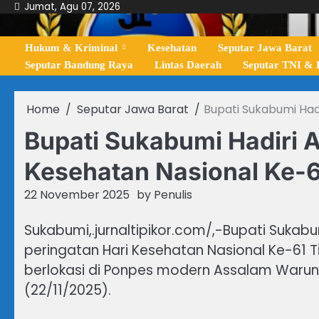
Skip
Jumat, Agu 07, 2026
to
content
Hukum & Kriminal
Kesehatan
Seputar Jawa Barat
Seputar Bandung Raya
Lintas Daerah
Seputar TNI & P
Home
Seputar Jawa Barat
Bupati Sukabumi Had
Bupati Sukabumi Hadiri A
Kesehatan Nasional Ke-
22 November 2025
by
Penulis
Sukabumi,.jurnaltipikor.com/,-Bupati Sukabu
peringatan Hari Kesehatan Nasional Ke-61 
berlokasi di Ponpes modern Assalam Warun
(22/11/2025).