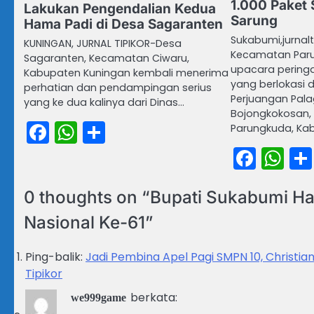
1.000 Paket
Lakukan Pengendalian Kedua
Sarung
Hama Padi di Desa Sagaranten
Sukabumi,jurnalt
KUNINGAN, JURNAL TIPIKOR-Desa
Kecamatan Par
Sagaranten, Kecamatan Ciwaru,
upacara peringa
Kabupaten Kuningan kembali menerima
yang berlokasi
perhatian dan pendampingan serius
Perjuangan Pala
yang ke dua kalinya dari Dinas…
Bojongkokosan
Facebook
WhatsApp
Share
Parungkuda, Ka
Face
Wh
0 thoughts on “
Bupati Sukabumi Had
Nasional Ke-61
”
Ping-balik:
Jadi Pembina Apel Pagi SMPN 10, Christia
Tipikor
berkata:
we999game