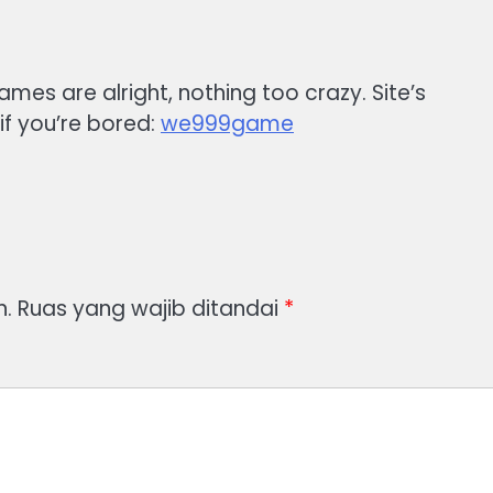
es are alright, nothing too crazy. Site’s
 if you’re bored:
we999game
n.
Ruas yang wajib ditandai
*