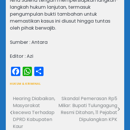
Nina Saleha tengah mempersiapkan langkah-
langkah hukum lanjutan, termasuk
pengumpulan bukti tambahan untuk
memastikan kasus ini diusut hingga tuntas
oleh pihak berwajib.
Sumber : Antara
Editor : Azi
Facebook
WhatsApp
Share
HUKUM & KRIMINAL
Hearing Diabaikan,
Skandal Pemerasan Rp5
Navigasi
Masyarakat
Miliar: Bupati Tulungagung
pos
kecewa Terhadap
Resmi Ditahan, 11 Pejabat
DPRD Kabupaten
Dipulangkan KPK
Kaur