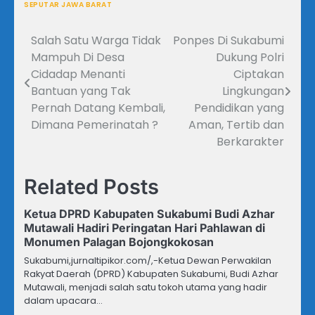
SEPUTAR JAWA BARAT
Salah Satu Warga Tidak
Ponpes Di Sukabumi
Navigasi
Mampuh Di Desa
Dukung Polri
pos
Cidadap Menanti
Ciptakan
Bantuan yang Tak
Lingkungan
Pernah Datang Kembali,
Pendidikan yang
Dimana Pemerinatah ?
Aman, Tertib dan
Berkarakter
Related Posts
Ketua DPRD Kabupaten Sukabumi Budi Azhar
Mutawali Hadiri Peringatan Hari Pahlawan di
Monumen Palagan Bojongkokosan
Sukabumi,jurnaltipikor.com/,-Ketua Dewan Perwakilan
Rakyat Daerah (DPRD) Kabupaten Sukabumi, Budi Azhar
Mutawali, menjadi salah satu tokoh utama yang hadir
dalam upacara…