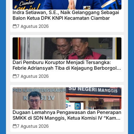
Indra Setiawan, S.E., Naik Gelanggang Sebagai
Balon Ketua DPK KNPI Kecamatan Ciambar
7 Agustus 2026
Dari Pemburu Koruptor Menjadi Tersangka:
Febrie Adriansyah Tiba di Kejagung Berborgol,
Bawa Map Biru dan Senyum Penuh Teka-teki
7 Agustus 2026
Dugaan Lemahnya Pengawasan dan Penerapan
SMKK di SDN Manggis, Ketua Komisi IV “Kami
Tidak Akan Segan Menindak”
7 Agustus 2026