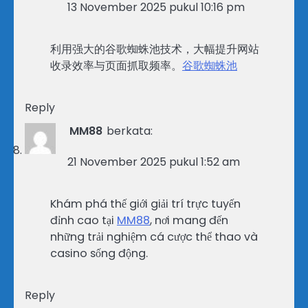
13 November 2025 pukul 10:16 pm
利用强大的谷歌蜘蛛池技术，大幅提升网站
收录效率与页面抓取频率。
谷歌蜘蛛池
Reply
MM88
berkata:
21 November 2025 pukul 1:52 am
Khám phá thế giới giải trí trực tuyến
đỉnh cao tại
MM88
, nơi mang đến
những trải nghiệm cá cược thể thao và
casino sống động.
Reply