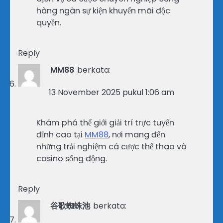
hàng ngàn sự kiện khuyến mãi độc
quyền.
Reply
MM88
berkata:
13 November 2025 pukul 1:06 am
Khám phá thế giới giải trí trực tuyến
đỉnh cao tại
MM88
, nơi mang đến
những trải nghiệm cá cược thể thao và
casino sống động.
Reply
谷歌蜘蛛池
berkata: