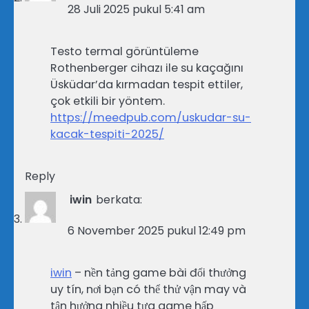
28 Juli 2025 pukul 5:41 am
Testo termal görüntüleme
Rothenberger cihazı ile su kaçağını
Üsküdar’da kırmadan tespit ettiler,
çok etkili bir yöntem.
https://meedpub.com/uskudar-su-
kacak-tespiti-2025/
Reply
iwin
berkata:
6 November 2025 pukul 12:49 pm
iwin
– nền tảng game bài đổi thưởng
uy tín, nơi bạn có thể thử vận may và
tận hưởng nhiều tựa game hấp