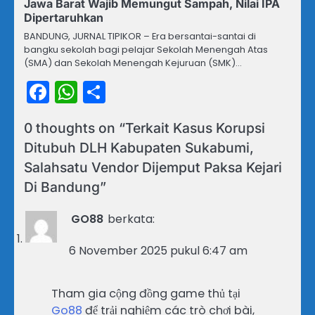
Jawa Barat Wajib Memungut Sampah, Nilai IPA
Dipertaruhkan
BANDUNG, JURNAL TIPIKOR – Era bersantai-santai di
bangku sekolah bagi pelajar Sekolah Menengah Atas
(SMA) dan Sekolah Menengah Kejuruan (SMK)…
Facebook
WhatsApp
Share
0 thoughts on “
Terkait Kasus Korupsi
Ditubuh DLH Kabupaten Sukabumi,
Salahsatu Vendor Dijemput Paksa Kejari
Di Bandung
”
GO88
berkata:
6 November 2025 pukul 6:47 am
Tham gia cộng đồng game thủ tại
Go88
để trải nghiệm các trò chơi bài,