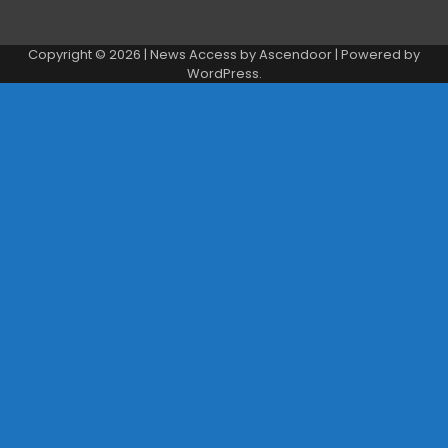
Copyright © 2026
| News Access by
Ascendoor
| Powered by
WordPress
.