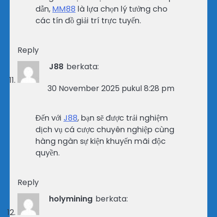
dẫn,
MM88
là lựa chọn lý tưởng cho
các tín đồ giải trí trực tuyến.
Reply
J88
berkata:
30 November 2025 pukul 8:28 pm
Đến với
J88
, bạn sẽ được trải nghiệm
dịch vụ cá cược chuyên nghiệp cùng
hàng ngàn sự kiện khuyến mãi độc
quyền.
Reply
holymining
berkata: