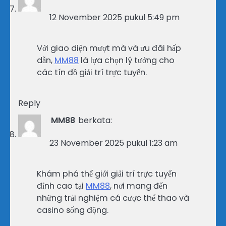
12 November 2025 pukul 5:49 pm
Với giao diện mượt mà và ưu đãi hấp
dẫn,
MM88
là lựa chọn lý tưởng cho
các tín đồ giải trí trực tuyến.
Reply
MM88
berkata:
23 November 2025 pukul 1:23 am
Khám phá thế giới giải trí trực tuyến
đỉnh cao tại
MM88
, nơi mang đến
những trải nghiệm cá cược thể thao và
casino sống động.