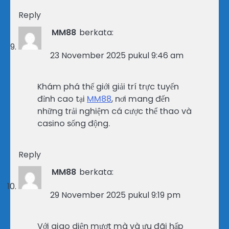
Reply
MM88
berkata:
23 November 2025 pukul 9:46 am
Khám phá thế giới giải trí trực tuyến
đỉnh cao tại
MM88
, nơi mang đến
những trải nghiệm cá cược thể thao và
casino sống động.
Reply
MM88
berkata:
29 November 2025 pukul 9:19 pm
Với giao diện mượt mà và ưu đãi hấp