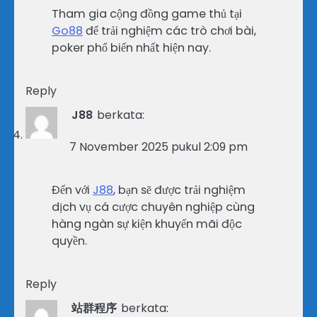
Tham gia cộng đồng game thủ tại
Go88
để trải nghiệm các trò chơi bài,
poker phổ biến nhất hiện nay.
Reply
J88
berkata:
7 November 2025 pukul 2:09 pm
Đến với
J88
, bạn sẽ được trải nghiệm
dịch vụ cá cược chuyên nghiệp cùng
hàng ngàn sự kiện khuyến mãi độc
quyền.
Reply
站群程序
berkata: