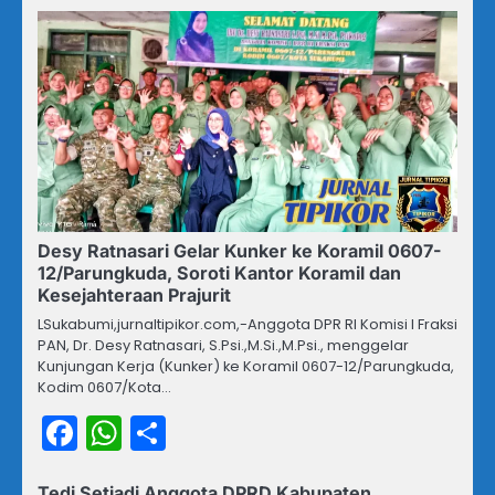
Desy Ratnasari Gelar Kunker ke Koramil 0607-
12/Parungkuda, Soroti Kantor Koramil dan
Kesejahteraan Prajurit
LSukabumi,jurnaltipikor.com,-Anggota DPR RI Komisi I Fraksi
PAN, Dr. Desy Ratnasari, S.Psi.,M.Si.,M.Psi., menggelar
Kunjungan Kerja (Kunker) ke Koramil 0607-12/Parungkuda,
Kodim 0607/Kota…
Facebook
WhatsApp
Share
Tedi Setiadi Anggota DPRD Kabupaten