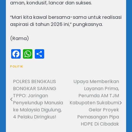
aman, kondusif, lancar dan sukses.
“Mari kita kawal bersama-sama untuk realisasi
aspirasi di tahun 2026 ini,” pungkasnya.
(Rama)
Facebook
WhatsApp
Share
POLITIK
POLRES BENGKALIS
Upaya Memberikan
Navigasi
BONGKAR SARANG
Layanan Prima,
pos
TPPO: Jaringan
Perumda AM TJM
Penyelundup Manusia
Kabupaten Sukabumi
ke Malaysia Digulung,
Gelar Proyek
4 Pelaku Diringkus!
Pemasangan Pipa
HDPE Di Cibadak