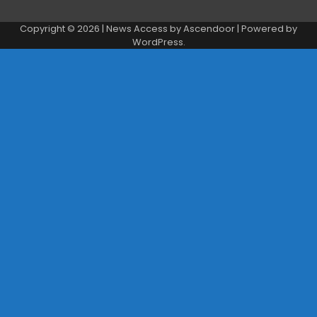
Copyright © 2026
| News Access by
Ascendoor
| Powered by
WordPress
.