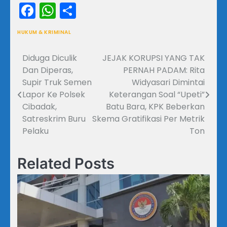
Facebook
WhatsApp
Share
HUKUM & KRIMINAL
Diduga Diculik
JEJAK KORUPSI YANG TAK
Navigasi
Dan Diperas,
PERNAH PADAM: Rita
pos
Supir Truk Semen
Widyasari Dimintai
Lapor Ke Polsek
Keterangan Soal “Upeti”
Cibadak,
Batu Bara, KPK Beberkan
Satreskrim Buru
Skema Gratifikasi Per Metrik
Pelaku
Ton
Related Posts