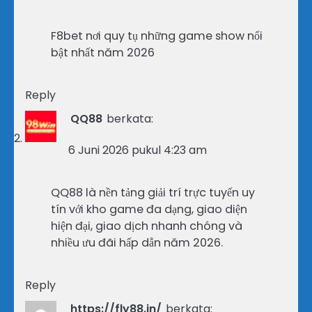
F8bet nơi quy tụ những game show nổi
bật nhất năm 2026
Reply
QQ88
berkata:
6 Juni 2026 pukul 4:23 am
QQ88 là nền tảng giải trí trực tuyến uy
tín với kho game đa dạng, giao diện
hiện đại, giao dịch nhanh chóng và
nhiều ưu đãi hấp dẫn năm 2026.
Reply
https://fly88.in/
berkata: