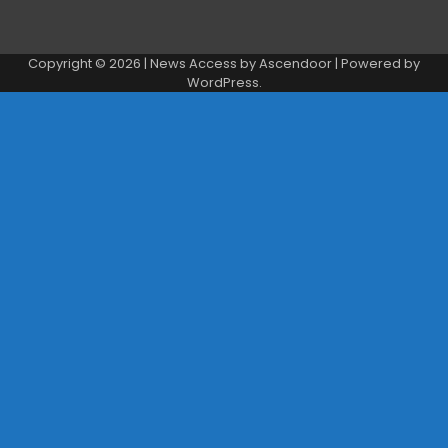
Copyright © 2026
| News Access by
Ascendoor
| Powered by
WordPress
.