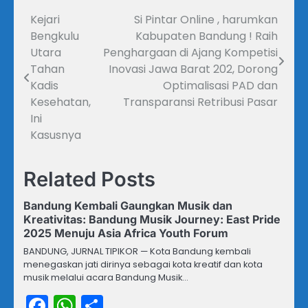
Kejari
Si Pintar Online , harumkan
Navigasi
Bengkulu
Kabupaten Bandung ! Raih
pos
Utara
Penghargaan di Ajang Kompetisi
Tahan
Inovasi Jawa Barat 202, Dorong
Kadis
Optimalisasi PAD dan
Kesehatan,
Transparansi Retribusi Pasar
Ini
Kasusnya
Related Posts
Bandung Kembali Gaungkan Musik dan
Kreativitas: Bandung Musik Journey: East Pride
2025 Menuju Asia Africa Youth Forum
BANDUNG, JURNAL TIPIKOR — Kota Bandung kembali
menegaskan jati dirinya sebagai kota kreatif dan kota
musik melalui acara Bandung Musik…
Facebook
WhatsApp
Share