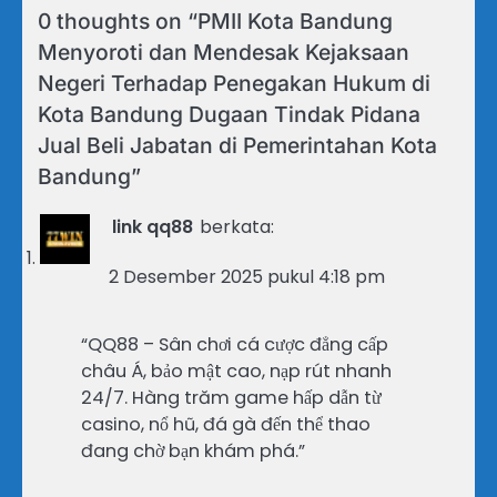
0 thoughts on “
PMII Kota Bandung
Menyoroti dan Mendesak Kejaksaan
Negeri Terhadap Penegakan Hukum di
Kota Bandung Dugaan Tindak Pidana
Jual Beli Jabatan di Pemerintahan Kota
Bandung
”
link qq88
berkata:
2 Desember 2025 pukul 4:18 pm
“QQ88 – Sân chơi cá cược đẳng cấp
châu Á, bảo mật cao, nạp rút nhanh
24/7. Hàng trăm game hấp dẫn từ
casino, nổ hũ, đá gà đến thể thao
đang chờ bạn khám phá.”