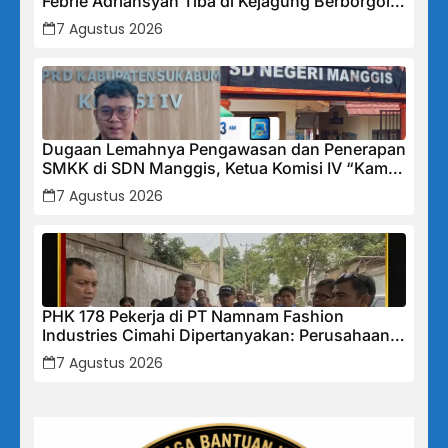
Febrie Adriansyah Tiba di Kejagung Berborgol,
Bawa Map Biru dan Senyum Penuh Teka-teki
7 Agustus 2026
Dugaan Lemahnya Pengawasan dan Penerapan
SMKK di SDN Manggis, Ketua Komisi IV “Kami
Tidak Akan Segan Menindak”
7 Agustus 2026
PHK 178 Pekerja di PT Namnam Fashion
Industries Cimahi Dipertanyakan: Perusahaan
Klaim Rugi, Laporan Keuangan Justru
7 Agustus 2026
Tunjukkan Penurunan Laba.