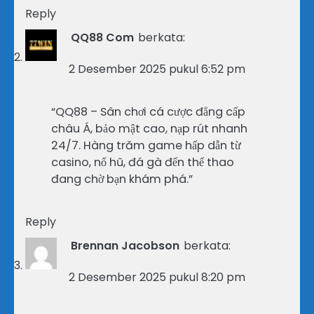
Reply
QQ88 Com
berkata:
2 Desember 2025 pukul 6:52 pm
“QQ88 – Sân chơi cá cược đẳng cấp
châu Á, bảo mật cao, nạp rút nhanh
24/7. Hàng trăm game hấp dẫn từ
casino, nổ hũ, đá gà đến thể thao
đang chờ bạn khám phá.”
Reply
Brennan Jacobson
berkata:
2 Desember 2025 pukul 8:20 pm