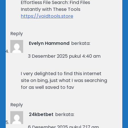
Effortless File Search: Find Files
Instantly with These Tools
https://voidtools.store
Reply
Evelyn Hammond
berkata:
3 Desember 2025 pukul 4:40 am
I very delighted to find this internet
site on bing, just what I was searching
for as well saved to fav
Reply
24kbetbet
berkata:
6 Desember 2025 pukul 7:17 am