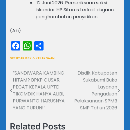
12 Juni 2026: Pemeriksaan saksi
Iskandar HP Sitorus terkait dugaan
penghambatan penyidikan.
(Azi)
Facebook
WhatsApp
Share
SEPUTAR KPK & KEJAKSAAN
“SANDIWARA KAMBING
Disdik Kabupaten
Navigasi
HITAM? BPKP GUSAR,
Sukabumi Buka
pos
PECAT KEPALA UPTD
Layanan
TIKOMDIK HANYA ALIBI,
Pengaduan
PURWANTO HARUSNYA
Pelaksanaan SPMB
YANG TURUN!”
SMP Tahun 2026
Related Posts