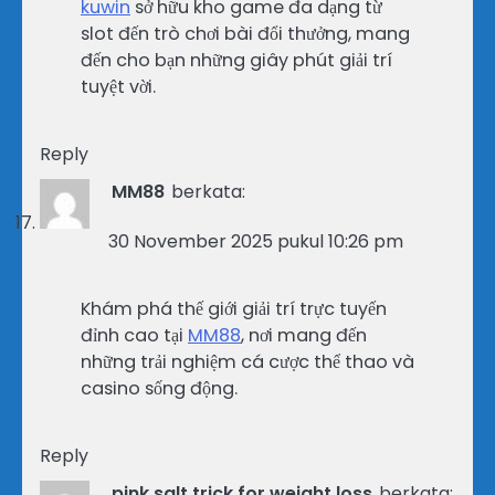
kuwin
sở hữu kho game đa dạng từ
slot đến trò chơi bài đổi thưởng, mang
đến cho bạn những giây phút giải trí
tuyệt vời.
Reply
MM88
berkata:
30 November 2025 pukul 10:26 pm
Khám phá thế giới giải trí trực tuyến
đỉnh cao tại
MM88
, nơi mang đến
những trải nghiệm cá cược thể thao và
casino sống động.
Reply
pink salt trick for weight loss
berkata: