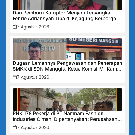
Dari Pemburu Koruptor Menjadi Tersangka:
Febrie Adriansyah Tiba di Kejagung Berborgol,
Bawa Map Biru dan Senyum Penuh Teka-teki
7 Agustus 2026
Dugaan Lemahnya Pengawasan dan Penerapan
SMKK di SDN Manggis, Ketua Komisi IV “Kami
Tidak Akan Segan Menindak”
7 Agustus 2026
PHK 178 Pekerja di PT Namnam Fashion
Industries Cimahi Dipertanyakan: Perusahaan
Klaim Rugi, Laporan Keuangan Justru
7 Agustus 2026
Tunjukkan Penurunan Laba.