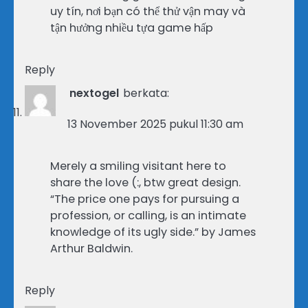
uy tín, nơi bạn có thể thử vận may và
tận hưởng nhiều tựa game hấp
Reply
nextogel
berkata:
13 November 2025 pukul 11:30 am
Merely a smiling visitant here to
share the love (:, btw great design.
“The price one pays for pursuing a
profession, or calling, is an intimate
knowledge of its ugly side.” by James
Arthur Baldwin.
Reply