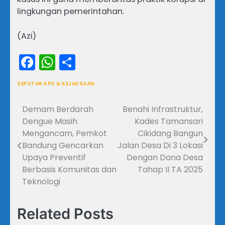
lingkungan pemerintahan.
(Azi)
Facebook
WhatsApp
Share
SEPUTAR KPK & KEJAKSAAN
Demam Berdarah
Benahi Infrastruktur,
Navigasi
Dengue Masih
Kades Tamansari
pos
Mengancam, Pemkot
Cikidang Bangun
Bandung Gencarkan
Jalan Desa Di 3 Lokasi
Upaya Preventif
Dengan Dana Desa
Berbasis Komunitas dan
Tahap II TA 2025
Teknologi
Related Posts