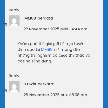
Reply
MM88
berkata:
22 November 2025 pukul 4:44 am
Khám phá thế giới giải trí trực tuyến
đỉnh cao tại
MM88
, nơi mang đến
những trải nghiệm cá cược thể thao và
casino sống động.
Reply
Kuwin
berkata:
28 November 2025 pukul 6:08 pm