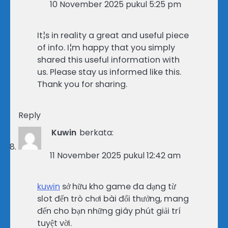
10 November 2025 pukul 5:25 pm
It¦s in reality a great and useful piece
of info. I¦m happy that you simply
shared this useful information with
us. Please stay us informed like this.
Thank you for sharing.
Reply
Kuwin
berkata:
11 November 2025 pukul 12:42 am
kuwin
sở hữu kho game đa dạng từ
slot đến trò chơi bài đổi thưởng, mang
đến cho bạn những giây phút giải trí
tuyệt vời.