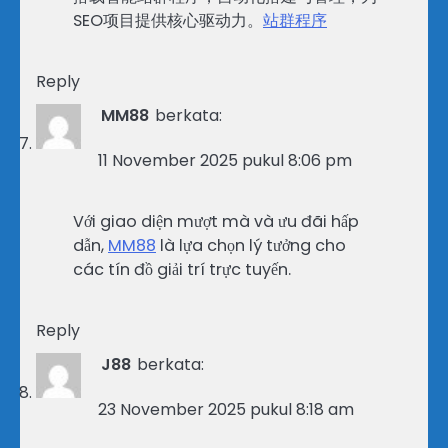
SEO项目提供核心驱动力。
站群程序
Reply
MM88
berkata:
11 November 2025 pukul 8:06 pm
Với giao diện mượt mà và ưu đãi hấp
dẫn,
MM88
là lựa chọn lý tưởng cho
các tín đồ giải trí trực tuyến.
Reply
J88
berkata:
23 November 2025 pukul 8:18 am