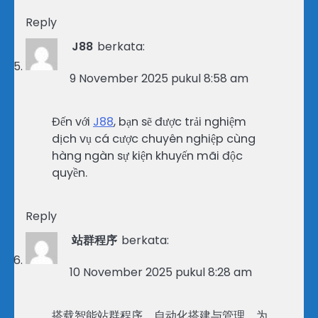
Reply
J88
berkata:
9 November 2025 pukul 8:58 am
Đến với
J88
, bạn sẽ được trải nghiệm
dịch vụ cá cược chuyên nghiệp cùng
hàng ngàn sự kiện khuyến mãi độc
quyền.
Reply
站群程序
berkata:
10 November 2025 pukul 8:28 am
搭载智能站群程序，自动化搭建与管理，为