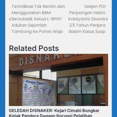
Terindikasi Tak Berizin dan
Sekjen PDI
Navigasi
Menggunakan BBM
Perjuangan Hasto
pos
Bersubsidi. Ketua L-BPKP
Kristiyanto Divonis
Adukan Sejumlah
3,5 Tahun Penjara
Tambang Ke Polres Wajo
dalam Kasus Suap
Related Posts
GELEDAH DISNAKER: Kejari Cimahi Bongkar
Kotak Pandora Dugaan Korupsi Pelatihan