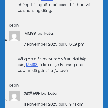
những trải nghiệm cá cược thể thao và
casino sống động.
Reply
MM88
berkata:
7 November 2025 pukul 8:29 pm
Với giao diện mượt mà và ưu đãi hấp
dẫn,
MM88
là lựa chọn lý tưởng cho
các tín đồ giải trí trực tuyến.
Reply
站群程序
berkata:
11 November 2025 pukul 9:41 am