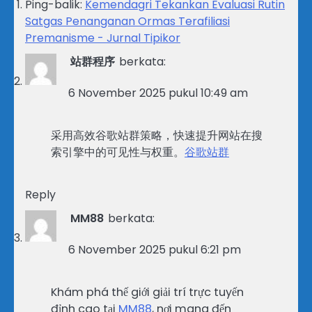
Ping-balik:
Kemendagri Tekankan Evaluasi Rutin
Satgas Penanganan Ormas Terafiliasi
Premanisme - Jurnal Tipikor
站群程序
berkata:
6 November 2025 pukul 10:49 am
采用高效谷歌站群策略，快速提升网站在搜
索引擎中的可见性与权重。
谷歌站群
Reply
MM88
berkata:
6 November 2025 pukul 6:21 pm
Khám phá thế giới giải trí trực tuyến
đỉnh cao tại
MM88
, nơi mang đến