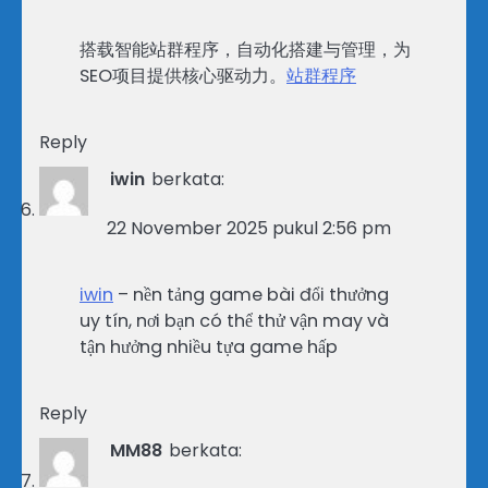
搭载智能站群程序，自动化搭建与管理，为
SEO项目提供核心驱动力。
站群程序
Reply
iwin
berkata:
22 November 2025 pukul 2:56 pm
iwin
– nền tảng game bài đổi thưởng
uy tín, nơi bạn có thể thử vận may và
tận hưởng nhiều tựa game hấp
Reply
MM88
berkata: