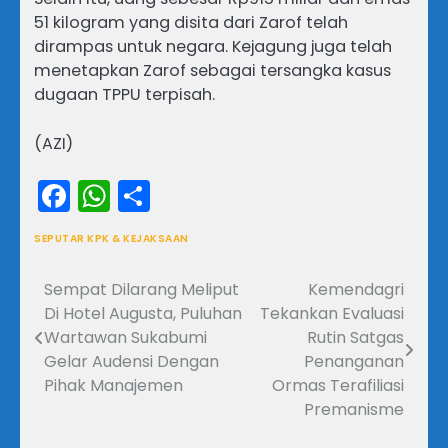
51 kilogram yang disita dari Zarof telah
dirampas untuk negara. Kejagung juga telah
menetapkan Zarof sebagai tersangka kasus
dugaan TPPU terpisah.
(AZI)
Facebook
WhatsApp
Share
SEPUTAR KPK & KEJAKSAAN
Sempat Dilarang Meliput
Kemendagri
Navigasi
Di Hotel Augusta, Puluhan
Tekankan Evaluasi
pos
Wartawan Sukabumi
Rutin Satgas
Gelar Audensi Dengan
Penanganan
Pihak Manajemen
Ormas Terafiliasi
Premanisme