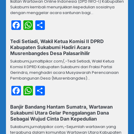
Ikatan Wartawan Online Indonesia (DPD IWO-I) Kabupaten
Sukabumi kembali menunjukkan kepedulian sosialnya
dengan menggelar acara santunan bagi…
Facebook
WhatsApp
Share
Tedi Setiadi, Wakil Ketua Komisi II DPRD
Kabupaten Sukabumi Hadiri Acara
Musrenbangdes Desa Palasarihilir
Sukabumi,jurnaltipikor.com/,-Tedi Setiadi, Wakil Ketua
Komisi II DPRD Kabupaten Sukabumi dari Fraksi Partai
Gerindra, menghadiri acara Musyawarah Perencanaan
Pembangunan Desa (Musrenbangdes)…
Facebook
WhatsApp
Share
Banjir Bandang Hantam Sumatra, Wartawan
Sukabumi Utara Gelar Penggalangan Dana
Sebagai Wujud Cinta Dan Kepedulian
Sukabumi,jurnalyipikor.com,-Sejumlah wartawan yang
tergabung dalam komunitas Wartawan Utara Kabupaten