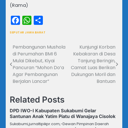
(Rama)
Facebook
WhatsApp
Share
SEPUTAR JAWA BARAT
Pembangunan Mushola
Kunjungi Korban
Navigasi
di Perumahan BMI 6
Kebakaran di Desa
pos
Mulai Dikebut, Kiyai
Tanjung Beringin,
Pancuran “Mohon Do’a
Camat Luas Berikan
Agar Pembangunan
Dukungan Moril dan
Berjalan Lancar”
Bantuan
Related Posts
DPD IWO-I Kabupaten Sukabumi Gelar
Santunan Anak Yatim Piatu di Wanajaya Cisolok
Sukabumi,jurnaltipikpr.com,-Dewan Pimpinan Daerah