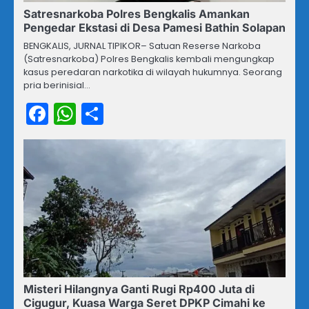
Satresnarkoba Polres Bengkalis Amankan
Pengedar Ekstasi di Desa Pamesi Bathin Solapan
BENGKALIS, JURNAL TIPIKOR– Satuan Reserse Narkoba
(Satresnarkoba) Polres Bengkalis kembali mengungkap
kasus peredaran narkotika di wilayah hukumnya. Seorang
pria berinisial…
Facebook
WhatsApp
Share
Misteri Hilangnya Ganti Rugi Rp400 Juta di
Cigugur, Kuasa Warga Seret DPKP Cimahi ke