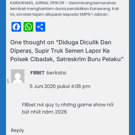
KARAWANG, JURNAL TIPIKOR – Gelombang kemarahan
kembali menghantam dunia pendidikan Karawang. Kali
ini, sorotan tajam ditujukan kepada SMPN 1 Jatisari…
Facebook
WhatsApp
Share
One thought on “
Diduga Diculik Dan
Diperas, Supir Truk Semen Lapor Ke
Polsek Cibadak, Satreskrim Buru Pelaku
”
F8BET
berkata:
5 Juni 2026 pukul 4:08 pm
F8bet nơi quy tụ những game show nổi
bật nhất năm 2026
Reply